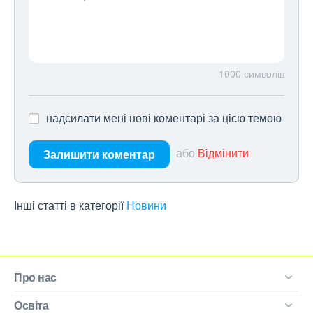
1000
символів
надсилати мені нові коментарі за цією темою
або
Відмінити
Залишити коментар
Інші статті в категорії
Новини
Про нас
Освіта