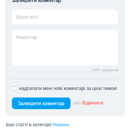
Залишити коментар
Ваше ім’я
Коментар
1000
символів
надсилати мені нові коментарі за цією темою
або
Відмінити
Залишити коментар
Інші статті в категорії
Новини