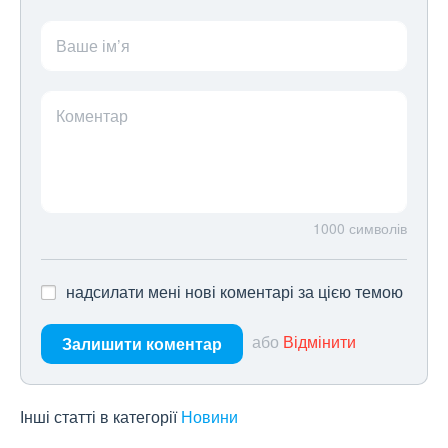
Ваше ім’я
Коментар
1000
символів
надсилати мені нові коментарі за цією темою
або
Відмінити
Залишити коментар
Інші статті в категорії
Новини