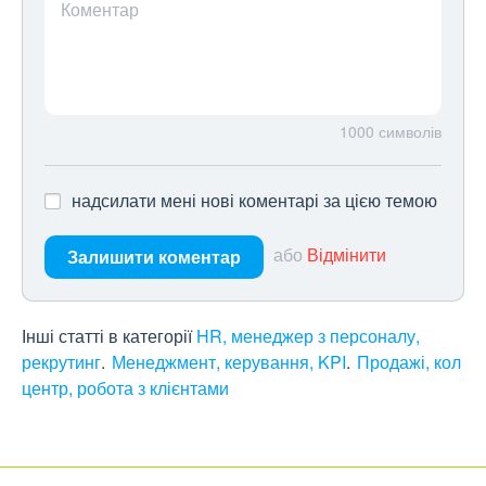
Коментар
1000
символів
надсилати мені нові коментарі за цією темою
або
Відмінити
Залишити коментар
Інші статті в категорії
HR, менеджер з персоналу,
рекрутинг
Менеджмент, керування, KPI
Продажі, кол
центр, робота з клієнтами