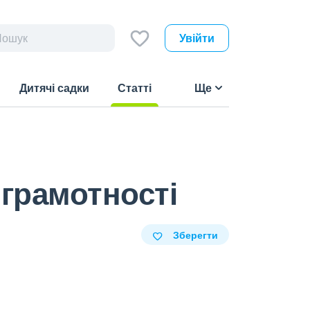
Увійти
Дитячі садки
Статті
Ще
(current)
 грамотності
Зберегти