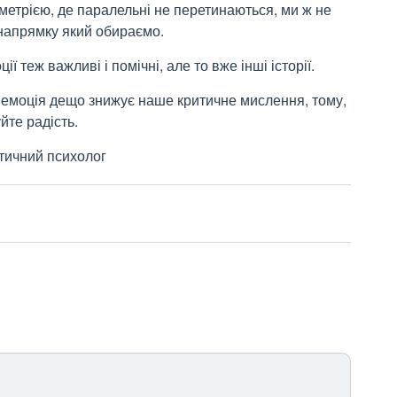
метрією, де паралельні не перетинаються, ми ж не
 напрямку який обираємо.
ії теж важливі і помічні, але то вже інші історії.
а емоція дещо знижує наше критичне мислення, тому,
йте радість.
ктичний психолог