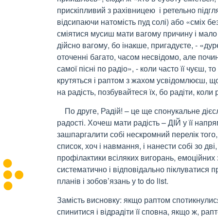
прискіпливий з рахівницею і ретельно підгл
відсипаючи натомість пуд солі) або «сміх бе
сміятися мусиш мати вагому причину і мало 
дійсно вагому, бо інакше, пригадуєте, - «д
оточенні багато, часом несвідомо, але почин
самої пісні по радіо», - коли часто її чуєш, т
крутяться і раптом з жахом усвідомлюєш, що 
на радість, позбувайтеся їх, бо радіти, коли
По друге, Радій! – це ще спонукальне дієсл
радості. Хочеш мати радість – ДІЙ у її напря
зашпаргалити собі нескромний перелік того, 
список, хоч і навмання, і нанести собі зо дві,
профілактики всіляких вигорань, емоційних з
систематично і відповідально піклуватися п
планів і зобов’язань у to do list.
Замість висновку: якщо раптом спотикнулися
спинитися і відрадіти її сповна, якщо ж, ра