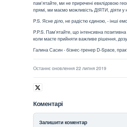
пам’ятайте, ми не приречені евклідовою гео
прямі, ми маємо можливість ДІЯТИ, діяти у
P.S. Ясне діло, не радістю єдиною, - інші емоц
P.P.S. Пам’ятайте, що інтенсивна позитивн
коли маєте прийняти важливе рішення, дозу
Галина Сасин - бізнес-тренер D-Space, пра
Останнє оновлення 22 липня 2019
Коментарі
Залишити коментар