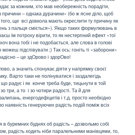
ядає за кожним, хто мав необережність порадіти,
з причини – однака дурачини» (бо ж ясне діло, щоб
того, ще всі довкола мають окреслити ту причину як
урень з пальця сміється»). Якщо таких формулювань в
аєш їм потроху вірити, то як нестерпний ефект «тої
о хоч вона тобі і не подобається, але слова в голові
можеш підспівувати ;) Так ось: гоніть ті «заборони»
 радісно – це здОрово і здорОво!
ово, а значить спонукає діяти у напрямку своєї
мку. Варто таки не полінуватися і заздалегідь
що радує і як конче треба буде, тицьнути в той
 зо три, а то і зо чотири радості. Та й для
алипань, енергодефіцитів і т.д. просто необхідно
ро наявність генеруючих радість подій поміж всіх
 в буремних буднях об радість – дозвольмо собі
птом, радість ходить ніби паралельними манівцями, то,