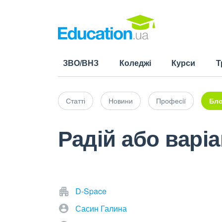
ЗВО/ВНЗ
Коледжі
Курси
Т
Статті
Новини
Професії
Бло
Радій або варіа
D-Space
Сасин Галина