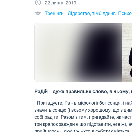
22 липня 2019
Тренінги
Лідерство, тімбілдинг
Психол
РаДій – дуже правильне слово, в ньому, 
Пригадуєте, Ра - в міфології бог сонця, і 
значить сонцю (і всьому хорошому, що з цим
собі радіти. Разом з тим, пригадайте, як час
три крапок завжди є що підставити, еге ж), 
прийшлось», сюди ж «хто в суботу сміється, 