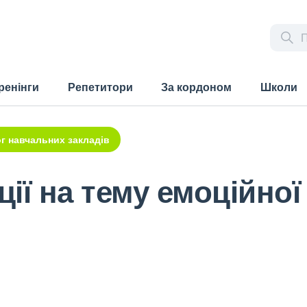
ренінги
Репетитори
За кордоном
Школи
г навчальних закладів
ції на тему емоційної