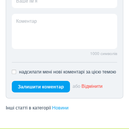
Ваше ім’я
Коментар
1000
символів
надсилати мені нові коментарі за цією темою
або
Відмінити
Залишити коментар
Інші статті в категорії
Новини