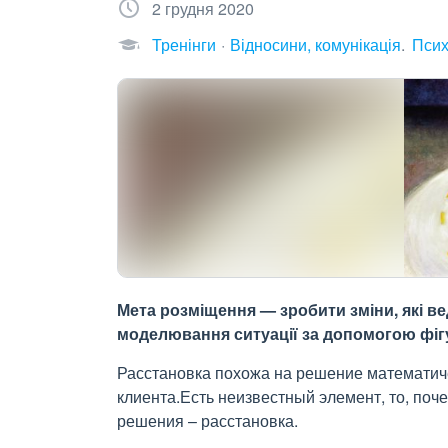
2 грудня 2020
Тренінги
Відносини, комунікація
Псих
Мета розміщення — зробити зміни, які ве
моделювання ситуації за допомогою фігу
Расстановка похожа на решение математиче
клиента.Есть неизвестный элемент, то, поче
решения – расстановка.