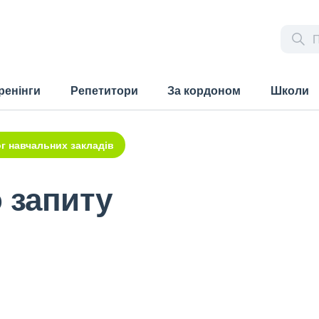
ренінги
Репетитори
За кордоном
Школи
г навчальних закладів
 запиту