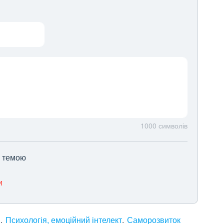
1000
символів
ю темою
и
я
Психологія, емоційний інтелект
Саморозвиток