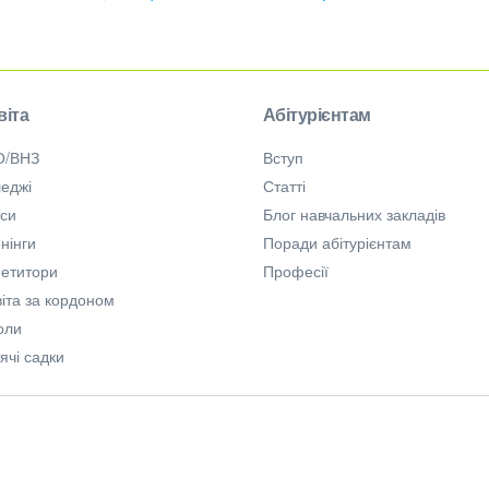
віта
Абітурієнтам
О/ВНЗ
Вступ
еджі
Статті
рси
Блог навчальних закладів
нінги
Поради абітурієнтам
петитори
Професії
іта за кордоном
оли
ячі садки