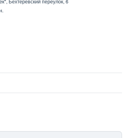
к", Бехтеревский переулок, 6
н.