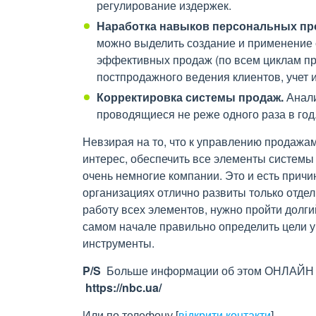
регулирование издержек.
Наработка навыков персональных пр
можно выделить создание и применение 
эффективных продаж (по всем циклам пр
постпродажного ведения клиентов, учет 
Корректировка системы продаж.
Анали
проводящиеся не реже одного раза в год
Невзирая на то, что к управлению продаж
интерес, обеспечить все элементы систем
очень немногие компании. Это и есть причин
организациях отлично развиты только отде
работу всех элементов, нужно пройти долги
самом начале правильно определить цели 
инструменты.
P
/
S
Больше информации об этом ОНЛАЙН т
https://nbc.ua/
Или по телефону
[
відкрити контакти
]