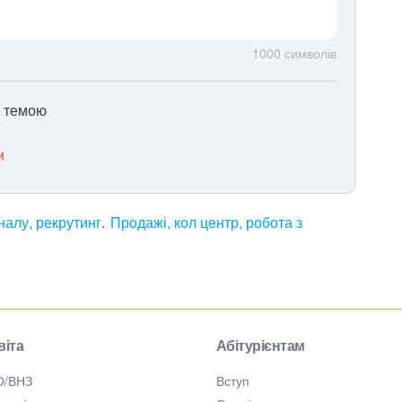
1000
символів
ю темою
и
алу, рекрутинг
Продажі, кол центр, робота з
віта
Абітурієнтам
О/ВНЗ
Вступ