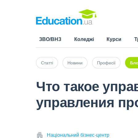
ЗВО/ВНЗ
Коледжі
Курси
Т
Статті
Новини
Професії
Бло
Что такое упра
управления пр
Національний бізнес-центр