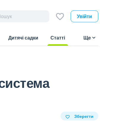
Увійти
Дитячі садки
Статті
Ще
(current)
 система
Зберегти