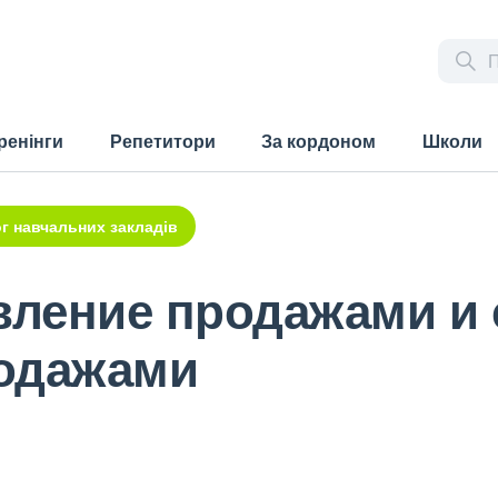
ренінги
Репетитори
За кордоном
Школи
г навчальних закладів
вление продажами и
одажами