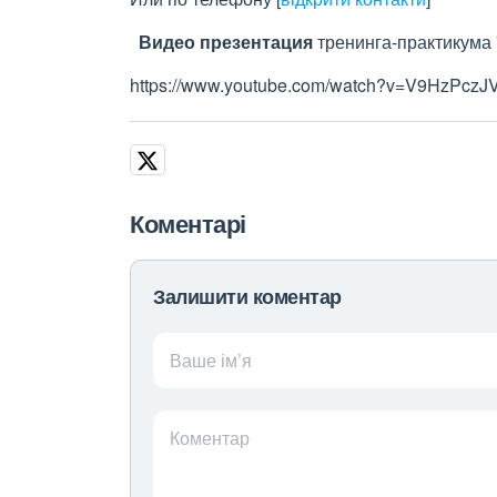
Видео презентация
тренинга-практикума 
https://www.youtube.com/watch?v=V9HzPczJV
Коментарі
Залишити коментар
Ваше ім’я
Коментар