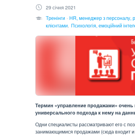
29 січня 2021
Тренінги
HR, менеджер з персоналу, 
клієнтами
Психологія, емоційний інтел
Термин «управление продажами» очень м
универсального подхода к нему на данн
Одни специалисты рассматривают его с по
занимающимися продажами (сюда входит и п