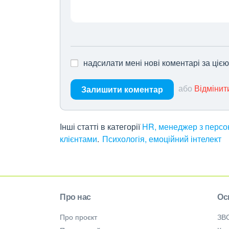
надсилати мені нові коментарі за ціє
або
Відмінит
Залишити коментар
Інші статті в категорії
HR, менеджер з персон
клієнтами
Психологія, емоційний інтелект
Про нас
Ос
Про проєкт
ЗВ