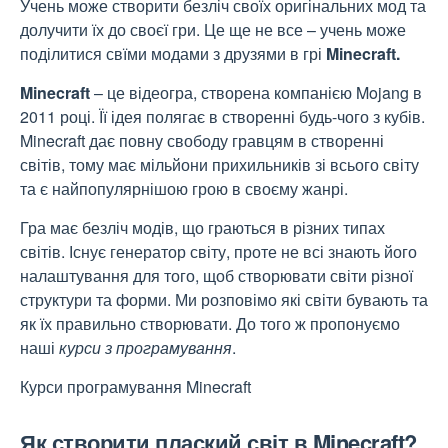
Учень може створити безліч своїх оригінальних мод та
долучити їх до своєї гри. Це ще не все – учень може
поділитися свїми модами з друзями в грі
Minecraft.
Minecraft
– це відеогра, створена компанією Mojang в
2011 році. Її ідея полягає в створенні будь-чого з кубів.
Minecraft дає повну свободу гравцям в створенні
світів, тому має мільйони прихильників зі всього світу
та є найпопулярнішою грою в своєму жанрі.
Гра має безліч модів, що граються в різних типах
світів. Існує генератор світу, проте не всі знають його
налаштування для того, щоб створювати світи різної
структури та форми. Ми розповімо які світи бувають та
як їх правильно створювати. До того ж пропонуємо
наші
курси з програмування
.
Курси програмування Minecraft
Як створити плаский світ в Minecraft?