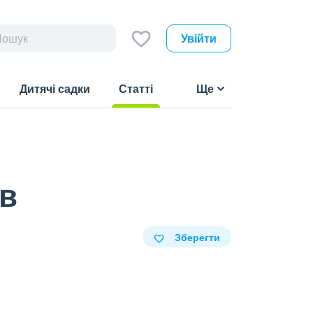
Увійти
Дитячі садки
Статті
Ще
(current)
ів
Зберегти