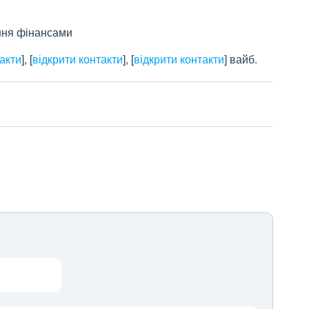
іння фінансами
такти
]
,
[
відкрити контакти
]
,
[
відкрити контакти
]
вайб.