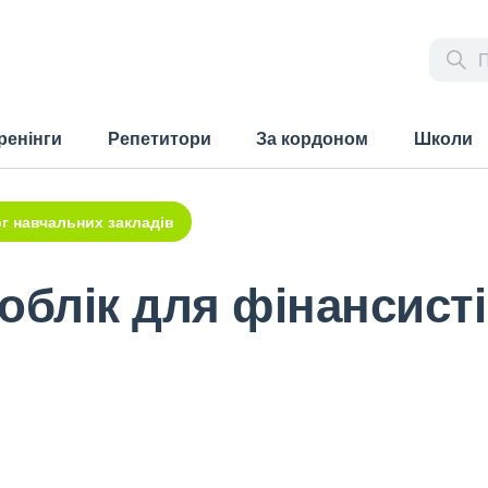
ренінги
Репетитори
За кордоном
Школи
г навчальних закладів
облік для фінансист