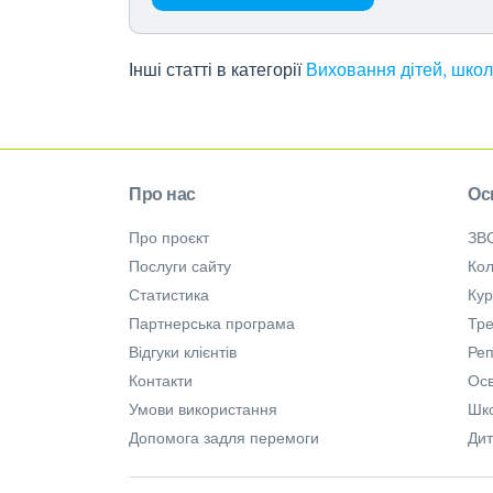
Інші статті в категорії
Виховання дітей, школ
Про нас
Ос
Про проєкт
ЗВ
Послуги сайту
Кол
Статистика
Ку
Партнерська програма
Тре
Відгуки клієнтів
Ре
Контакти
Осв
Умови використання
Шк
Допомога задля перемоги
Дит