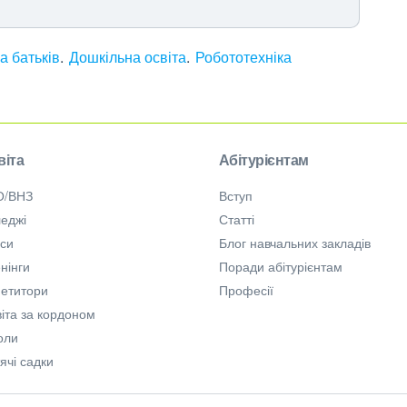
а батьків
Дошкільна освіта
Робототехніка
віта
Абітурієнтам
О/ВНЗ
Вступ
еджі
Статті
рси
Блог навчальних закладів
нінги
Поради абітурієнтам
петитори
Професії
іта за кордоном
оли
ячі садки