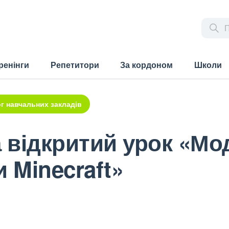
ренінги
Репетитори
За кордоном
Школи
г навчальних закладів
 відкритий урок «М
 Minecraft»