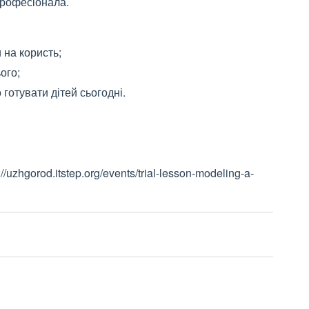
професіонала.
 на користь;
ого;
готувати дітей сьогодні.
/uzhgorod.itstep.org/events/trial-lesson-modeling-a-