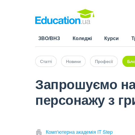
ЗВО/ВНЗ
Коледжі
Курси
Т
Статті
Новини
Професії
Бло
Запрошуємо на
персонажу з гри
Комп'ютерна академія IT Step