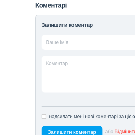
Коментарі
Залишити коментар
Ваше ім’я
Коментар
надсилати мені нові коментарі за ціє
або
Відмінит
Залишити коментар