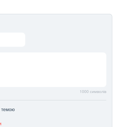
1000
символів
ю темою
и