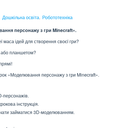
Дошкільна освіта
Робототехніка
ння персонажу з гри Minecraft».
ї маса ідей для створення своєї гри?
м або планшетом?
прямі!
урок «Моделювання персонажу з гри Minecraft».
D-персонажів.
рокова інструкція.
 почати займатися 3D-моделюванням.