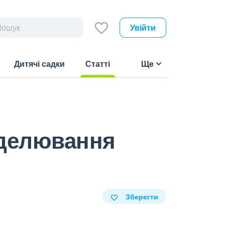
Увійти
Дитячі садки
Статті
Ще
(current)
оделювання
Зберегти