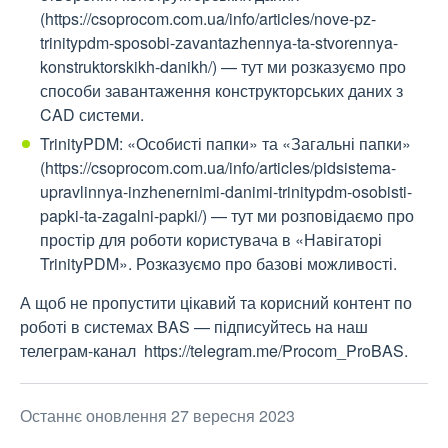
(https://csoprocom.com.ua/info/articles/nove-pz-
trinitypdm-sposobi-zavantazhennya-ta-stvorennya-
konstruktorskikh-danikh/) — тут ми розказуємо про
способи завантаження конструкторських даних з
CAD системи.
TrinityPDM: «Особисті папки» та «Загальні папки»
(https://csoprocom.com.ua/info/articles/pidsistema-
upravlinnya-inzhenernimi-danimi-trinitypdm-osobisti-
papki-ta-zagalni-papki/) — тут ми розповідаємо про
простір для роботи користувача в «Навігаторі
TrinityPDM». Розказуємо про базові можливості.
А щоб не пропустити цікавий та корисний контент по
роботі в системах BAS — підписуйтесь на наш
телеграм-канал
https://telegram.me/Procom_ProBAS.
Останнє оновлення 27 вересня 2023