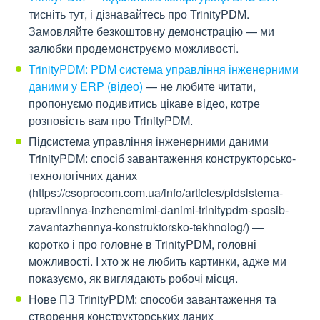
тисніть тут, і дізнавайтесь про TrinityPDM.
Замовляйте безкоштовну демонстрацію — ми
залюбки продемонструємо можливості.
TrinityPDM: PDM система управління інженерними
даними у ERP (відео)
— не любите читати,
пропонуємо подивитись цікаве відео, котре
розповість вам про TrinityPDM.
Підсистема управління інженерними даними
TrinityPDM: спосіб завантаження конструкторсько-
технологічних даних
(https://csoprocom.com.ua/info/articles/pidsistema-
upravlinnya-inzhenernimi-danimi-trinitypdm-sposib-
zavantazhennya-konstruktorsko-tekhnolog/) —
коротко і про головне в TrinityPDM, головні
можливості. І хто ж не любить картинки, адже ми
показуємо, як виглядають робочі місця.
Нове ПЗ TrinityPDM: способи завантаження та
створення конструкторських даних