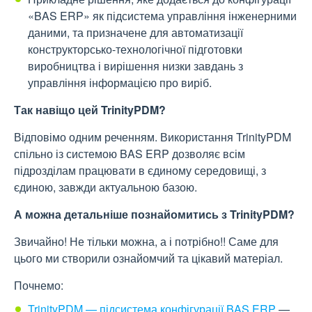
«BAS ERP» як підсистема управління інженерними
даними, та призначене для автоматизації
конструкторсько-технологічної підготовки
виробництва і вирішення низки завдань з
управління інформацією про виріб.
Так навіщо цей TrinityPDM?
Відповімо одним реченням. Використання TrinityPDM
спільно із системою BAS ERP дозволяє всім
підрозділам працювати в єдиному середовищі, з
єдиною, завжди актуальною базою.
А можна детальніше познайомитись з TrinityPDM?
Звичайно! Не тільки можна, а і потрібно!! Саме для
цього ми створили ознайомчий та цікавий матеріал.
Почнемо:
TrinityPDM — підсистема конфігурації BAS ERP
—