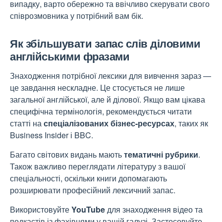
випадку, варто обережно та ввічливо скерувати свого
співрозмовника у потрібний вам бік.
Як збільшувати запас слів діловими
англійськими фразами
Знаходження потрібної лексики для вивчення зараз —
це завдання нескладне. Це стосується не лише
загальної англійської, але й ділової. Якщо вам цікава
специфічна термінологія, рекомендується читати
статті на
спеціалізованих бізнес-ресурсах
, таких як
Business Insider і BBC.
Багато світових видань мають
тематичні рубрики
.
Також важливо переглядати літературу з вашої
спеціальності, оскільки книги допомагають
розширювати професійний лексичний запас.
Використовуйте
YouTube
для знаходження відео та
подкастів із фахівцями у вашій галузі. Застосовуйте