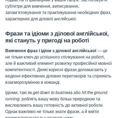
субтитри для вивчення, виписування,
запам’ятовування та практикування необхідних фраз,
характерних для ділової англійської.
Фрази та ідіоми з ділової англійської,
які стануть у пригоді на роботі
Вивчення фраз і ідіом з ділової англійської
— це
не тільки ключ до успішного спілкування на роботі,
але й важливий елемент розвитку професійної мовної
компетентності. Деякі корисні фрази допомагають у
веденні ефективних ділових переговорів та сприяють
взаєморозумінню в команді.
Ідіоми, такі як
get down to business
або
hit the ground
running
, роблять вашу мову більш природною та
висловлюють вашу готовність до активної роботи.
Однак важливо не тільки знати фрази, а й вміти
використовувати їх у правильному