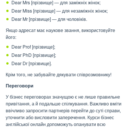
Dear Mrs [прізвище] — для заміжніх жінок;
Dear Miss [прізвище] — для незаміжніх жінок;
Dear Mr [прізвище] — для чоловіків.
Якщо адресат має наукове звання, використовуйте
його:
Dear Prof [прізвище];
Dear PhD [прізвище];
Dear Dr [прізвище].
Крім того, не забувайте дякувати співрозмовнику!
Переговори
У бізнес переговорах значущою є не лише правильне
привітання, а й подальше спілкування. Важливо вміти
ввічливо запросити партнерів перейти до суті справи,
уточнити або висловити заперечення. Курси бізнес
англійської онлайн
допоможуть опанувати всю