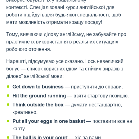
контексті. Спеціалізовані
курси англійської для
роботи
підійдуть для будь-якої спеціальності, щоб
мати можливість отримати кращу посаду!
Тому, вивчаючи ділову англійську, не забувайте про
практичне їх використання в реальних ситуаціях
робочого оточення.
Нарешті, підсумуємо усе сказано. І ось невеличкий
бонус — список корисних ідіом та стійких виразів з
ділової англійської мови:
Get down to business
— приступити до справи.
Hit the ground running
— взяти стартову позицію.
Think outside the box
— думати нестандартно,
креативно.
Put all your eggs in one basket
— поставити все на
карту.
The ball is in your court
— хід за вами