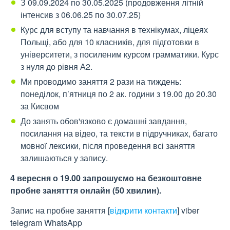
З 09.09.2024 по 30.05.2025 (продовження літній
інтенсив з 06.06.25 по 30.07.25)
Курс для вступу та навчання в технікумах, ліцеях
Польщі, або для 10 класників, для підготовки в
університети, з посиленим курсом грамматики. Курс
з нуля до рівня А2.
Ми проводимо заняття 2 рази на тиждень:
понеділок, п’ятниця по 2 ак. години з 19.00 до 20.30
за Києвом
До занять обов'язково є домашні завдання,
посилання на відео, та тексти в підручниках, багато
мовної лексики, після проведення всі заняття
залишаються у запису.
4 вересня о 19.00 запрошуємо на безкоштовне
пробне занятття онлайн (50 хвилин).
Запис на пробне заняття
[
відкрити контакти
]
viber
telegram WhatsApp