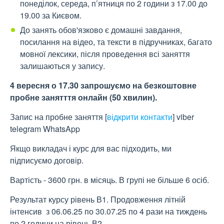
понеділок, середа, п’ятниця по 2 години з 17.00 до
19.00 за Києвом.
До занять обов'язково є домашні завдання,
посилання на відео, та тексти в підручниках, багато
мовної лексики, після проведення всі заняття
залишаються у запису.
4 вересня о 17.30 запрошуємо на безкоштовне
пробне занятття онлайн (50 хвилин).
Запис на пробне заняття
[
відкрити контакти
]
viber
telegram WhatsApp
Якщо викладач і курс для вас підходить, ми
підписуємо договір.
Вартість - 3600 грн. в місяць. В групі не більше 6 осіб.
Результат курсу рівень В1. Продовження літній
інтенсив з 06.06.25 по 30.07.25 по 4 рази на тиждень
по 2 години на рівень В2.