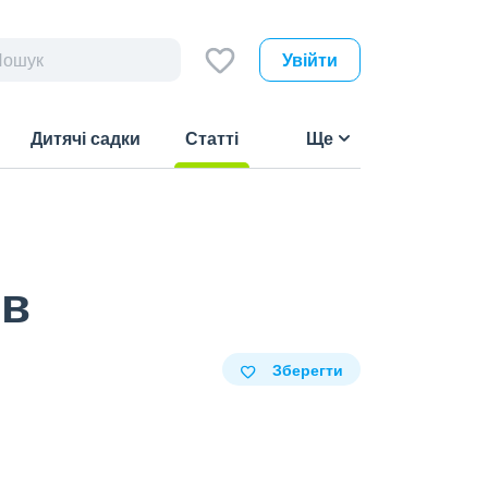
Увійти
Дитячі садки
Статті
Ще
(current)
ів
Зберегти