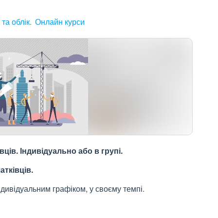
 та облік
Онлайн курси
ців. Індивідуально або в групі.
тківців.
ндивідуальним графіком, у своєму темпі.