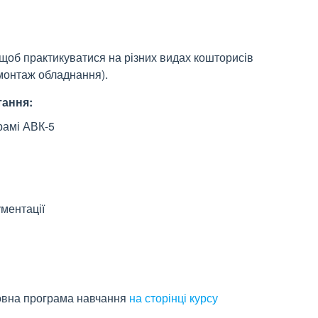
 щоб практикуватися на різних видах кошторисів
емонтаж обладнання).
тання
:
рамі АВК-5
ментації
овна програма навчання
на сторінці курсу