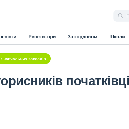
ренінги
Репетитори
За кордоном
Школи
г навчальних закладів
орисників початківц