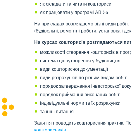
як складати та читати кошториси
як працювати у програмі АВК-5
На прикладах розглядаємо різні види робіт,
(будівельні, ремонтні роботи, установка і д
На курсах кошторисів розглядаються пи
можливості створення кошторисів в прог
система ціноутворення у будівництві
види кошторисної документації
види розрахунків по різним видам робіт
порядок затвердження інвесторської доку
порядок приймання виконаних робіт
індивідуальні норми та їх розрахунки
та інші питання
Заняття проводить кошторисник-практик. П
кошторисників
.