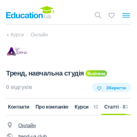
Курси
Онлайн
Тренд, навчальна студія
0 відгуків
Зберегти
Контакти
Про компанію
Курси
10
Статті
83
Онлайн
trend-ua.club