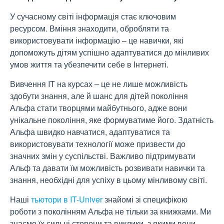
У сучасному світі інформація стає ключовим
ресурсом. Вміння знаходити, обробляти та
використовувати інформацію – це навички, які
допоможуть дітям успішно адаптуватися до мінливих
умов життя та убезпечити себе в Інтернеті.
Вивчення IT на курсах – це не лише можливість
здобути знання, але й шанс для дітей покоління
Альфа стати творцями майбутнього, адже вони
унікальне покоління, яке формуватиме його. Здатність
Альфа швидко навчатися, адаптуватися та
використовувати технології може призвести до
значних змін у суспільстві. Важливо підтримувати
Альф та давати їм можливість розвивати навички та
знання, необхідні для успіху в цьому мінливому світі.
Наші
тьютори в IT-Univer
знайомі зі специфікою
роботи з поколінням Альфа не тільки за книжками. Ми
знаємо їх сильні сторони та виклики, з якими вони