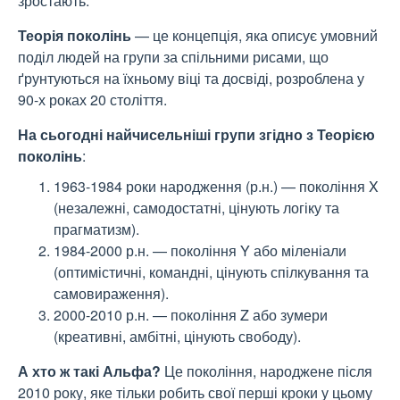
зростають.
Теорія поколінь
— це концепція, яка описує умовний
поділ людей на групи за спільними рисами, що
ґрунтуються на їхньому віці та досвіді, розроблена у
90-х роках 20 століття.
На сьогодні найчисельніші групи згідно з Теорією
поколінь
:
1963-1984 роки народження (р.н.) — покоління X
(незалежні, самодостатні, цінують логіку та
прагматизм).
1984-2000 р.н. — покоління Y або міленіали
(оптимістичні, командні, цінують спілкування та
самовираження).
2000-2010 р.н. — покоління Z або зумери
(креативні, амбітні, цінують свободу).
А хто ж такі Альфа?
Це покоління, народжене після
2010 року, яке тільки робить свої перші кроки у цьому