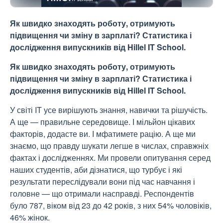
Як швидко знаходять роботу, отримують
підвищення чи зміну в зарплаті? Статистика і
дослідження випускників від Hillel IT School.
Як швидко знаходять роботу, отримують
підвищення чи зміну в зарплаті? Статистика і
дослідження випускників від Hillel IT School.
У світі IT усе вирішують знання, навички та рішучість.
А ще — правильне середовище. І мільйон цікавих
факторів, додасте ви. І мфатимете рацію. А ще ми
знаємо, що правду шукати легше в числах, справжніх
фактах і дослідженнях. Ми провели опитування серед
наших студентів, аби дізнатися, що турбує і які
результати переслідували вони під час навчання і
головне — що отримали насправді. Респондентів
було 787, віком від 23 до 42 років, з них 54% чоловіків,
46% жінок.