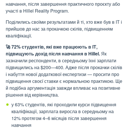
навчання, після завершення практичного проєкту або
участі в Hillel Reality Program.
Поділились своїми результатами й ті, хто вже був в ІТ і
прийшов до нас за прокачкою скілів, підвищенням
кваліфікації.
🚀 72% студентів, які вже працюють в ІТ,
підвищують дохід після навчання в Hillel.
Як
зазначили респонденти, в середньому їхні зарплати
підвищились на $200—400. Адже після прокачки скілів
і набуття нової додаткової експертизи — просити про
підвищення своєї ставки є нормальною практикою. Ще
й подібна аргументація завжди впливає на позитивне
рішення від керівництва.
у 63% студентів, які проходили курси підвищення
кваліфікації, зарплата виросла в середньому на
12% протягом 4–6 місяців після завершення
навчання