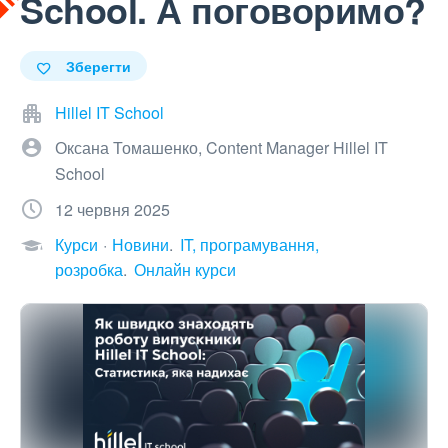
School. А поговоримо?
Зберегти
Hillel IT School
Оксана Томашенко, Content Manager Hillel IT
School
12 червня 2025
Курси
Новини
IT, програмування,
розробка
Онлайн курси