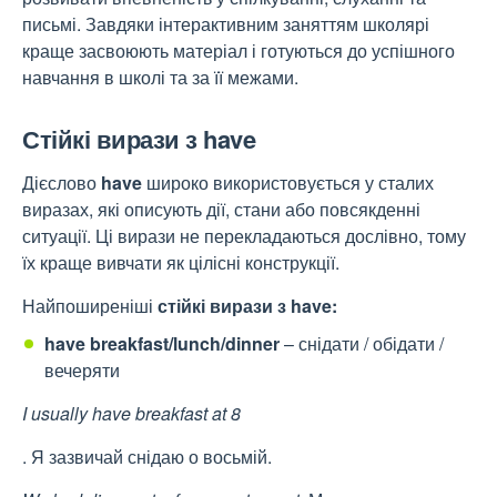
письмі. Завдяки інтерактивним заняттям школярі
краще засвоюють матеріал і готуються до успішного
навчання в школі та за її межами.
Стійкі вирази з have
Дієслово
have
широко використовується у сталих
виразах, які описують дії, стани або повсякденні
ситуації. Ці вирази не перекладаються дослівно, тому
їх краще вивчати як цілісні конструкції.
Найпоширеніші
стійкі вирази з have:
have breakfast/lunch/dinner
– снідати / обідати /
вечеряти
I usually have breakfast at 8
. Я зазвичай снідаю о восьмій.