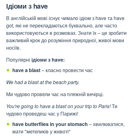
Ідіоми з have
В англійській мові існує чимало ідіом з have та have
got, які не перекладаються буквально, але часто
використовуються в розмовах. Знати їх – це зробити
важливий крок до розуміння природної, живої мови
носіїв.
Популярні
ідіоми з have:
have a blast
– класно провести час
We had a blast at the beach party.
Ми чудово провели час на пляжній вечірці.
You're going to have a blast on your trip to Paris!
Ти
чудово проведеш час у Парижі!
have butterflies in your stomach
– хвилюватися,
мати "метеликів у животі"