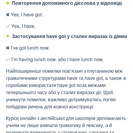
Повторення допоміжного дієслова у відповіді
❌ Yes, I have got.
✅ Yes, I have.
Застосування have got у сталих виразах із діями
❌ I’ve got lunch now.
✅ I’m having lunch now. або I have lunch now.
Найпоширеніші помилки пов’язані з плутаниною між
граматичними структурами have та have got, а також зі
спробами використати have got поза межами
теперішнього часу або у сталих виразах дії. Щоб
уникнути помилок, важливо дотримуватись логіки
побудови речень для кожної конструкції.
Курси онлайн з англійської для школярів
допомагають
учням не лише вивчати граматику й лексику, а й
розвивати впевненість у спілкуванні, слуханні та