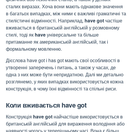
сталих виразах. Хоча вони мають однакове значення
в багатьох випадках, між ними є важливі граматичні та
стилістичні відмінності. Наприклад,
have got
частіше
вживається в британській англійській у розмовному
стилі, тоді як
have
універсальне та більше
притаманне як американській англійській, так і
формальному мовленню.
Дієслова have got і has got
мають свої особливості в
утворенні заперечень і питань, а також у часах, де
одна з них може бути непридатною. Далі ми детально
розглянемо, у яких випадках використовується кожна
конструкція, в чому їхні відмінності та спільні риси.
Коли вживається have got
Конструкція
have got
найчастіше використовується в
британській англійській для вираження володіння або
наявності чогось у теперішньому часі. Вона є більш