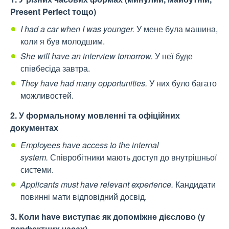
Present Perfect тощо)
I had a car when I was younger.
У мене була машина,
коли я був молодшим.
She will have an interview tomorrow.
У неї буде
співбесіда завтра.
They have had many opportunities.
У них було багато
можливостей.
2. У формальному мовленні та офіційних
документах
Employees have access to the internal
system.
Співробітники мають доступ до внутрішньої
системи.
Applicants must have relevant experience.
Кандидати
повинні мати відповідний досвід.
3. Коли have виступає як допоміжне дієслово (у
перфектних часах)