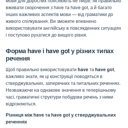
мови для дорослих
пояснюють не лише, як правильно
вживати скорочення з have та have got, а й багато
інших важливих аспектів мови — від граматики до
живого спілкування. Ви зможете впевнено
використовувати англійську в повсякденних ситуаціях
і поступово рухатися до вищого рівня.
Форма have і have got у різних типах
речення
Щоб правильно використовувати
have
та
have got
,
важливо знати, як ці конструкції поводяться в
стверджувальних, заперечних та питальних реченнях.
Незважаючи на однакове значення в теперішньому
часі, граматичні структури побудови речень з ними
відрізняються.
Різниця між have та have got у стверджувальних
реченнях