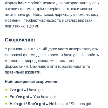
Форма
have
є обов’язковою для використання у всіх
часових формах, крім теперішнього, коли можна
вжити have got. Вона також доречна у формальному
мовленні, перфектних часах та в сталих виразах,
пов’язаних із діями.
Скорочення
У розмовній англійській дуже часто використовують
скорочені форми дієслів have та have got. Це робить
мовлення природнішим, живішим і менш
формальним. Важливо вміти їх розпізнавати та
правильно вживати.
Найпоширеніші скорочення:
I’ve got
= I have got
You’ve got
= You have got
He’s got / She’s got
= He has got / She has got