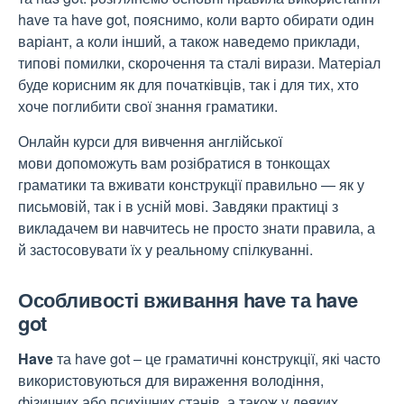
have та have got, пояснимо, коли варто обирати один
варіант, а коли інший, а також наведемо приклади,
типові помилки, скорочення та сталі вирази. Матеріал
буде корисним як для початківців, так і для тих, хто
хоче поглибити свої знання граматики.
Онлайн курси для вивчення англійської
мови
допоможуть вам розібратися в тонкощах
граматики та вживати конструкції правильно — як у
письмовій, так і в усній мові. Завдяки практиці з
викладачем ви навчитесь не просто знати правила, а
й застосовувати їх у реальному спілкуванні.
Особливості вживання have та have
got
Have
та
have got
– це граматичні конструкції, які часто
використовуються для вираження володіння,
фізичних або психічних станів, а також у деяких