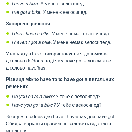
I have a bike.
У мене є велосипед.
I’ve got a bike.
У мене є велосипед.
Заперечні речення
I don’t have a bike.
У мене немає велосипеда.
I haven’t got a bike.
У мене немає велосипеда.
У випадку з have використовується допоміжне
дієслово do/does, тоді як у have got – допоміжне
дієслово have/has.
Різниця між to have та to have got в питальних
реченнях
Do you have a bike?
У тебе є велосипед?
Have you got a bike?
У тебе є велосипед?
Знову ж, do/does для have і have/has для have got.
Обидва варіанти правильні, залежить від стилю
мовлення.