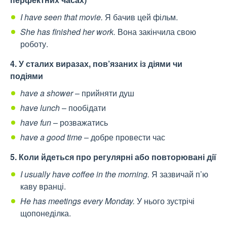
I have seen that movie.
Я бачив цей фільм.
She has finished her work.
Вона закінчила свою
роботу.
4. У сталих виразах, пов’язаних із діями чи
подіями
have a shower
– прийняти душ
have lunch
– пообідати
have fun
– розважатись
have a good time
– добре провести час
5. Коли йдеться про регулярні або повторювані дії
I usually have coffee in the morning.
Я зазвичай п’ю
каву вранці.
He has meetings every Monday.
У нього зустрічі
щопонеділка.