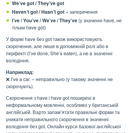
We’ve got / They’ve got
Haven’t got / Hasn’t got
= заперечення
I’ve / You’ve / We’ve / They’ve
(у значенні have, не
тільки have got)
У формі have без got також використовують
скорочення, але лише в допоміжній ролі або в
перфекті (I’ve done, She’s eaten), а не в значенні
володіння.
Наприклад:
❌ I’ve a car. – неправильно (у такому значенні не
скорочують).
Скорочення з have і have got поширені в
неформальному мовленні, особливо у британській
англійській. Варто запам’ятати правильні форми та
уникати неправильного скорочення в значенні
володіння без got. Онлайн курси базової англійської