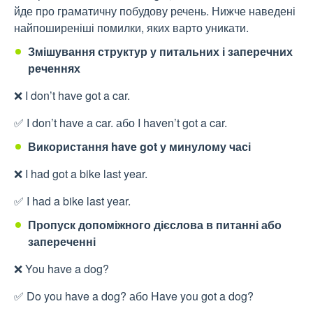
йде про граматичну побудову речень. Нижче наведені
найпоширеніші помилки, яких варто уникати.
Змішування структур у питальних і заперечних
реченнях
❌ I don’t have got a car.
✅ I don’t have a car. або I haven’t got a car.
Використання have got у минулому часі
❌ I had got a bike last year.
✅ I had a bike last year.
Пропуск допоміжного дієслова в питанні або
запереченні
❌ You have a dog?
✅ Do you have a dog? або Have you got a dog?