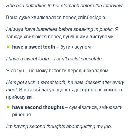
She had butterflies in her stomach before the interview.
Вона дуже хвилювалася перед співбесідою.
I always have butterflies before speaking in public.
Я
завжди хвилююся перед публічними виступами.
have a sweet tooth
– бути ласуном
I have a sweet tooth – I can’t resist chocolate.
Я ласун – не можу встояти перед шоколадом.
He’s got such a sweet tooth, he eats dessert after every
meal.
Він такий ласун, що їсть десерт після кожного
прийому їжі.
have second thoughts
– сумніватися, змінювати
рішення
I’m having second thoughts about quitting my job.