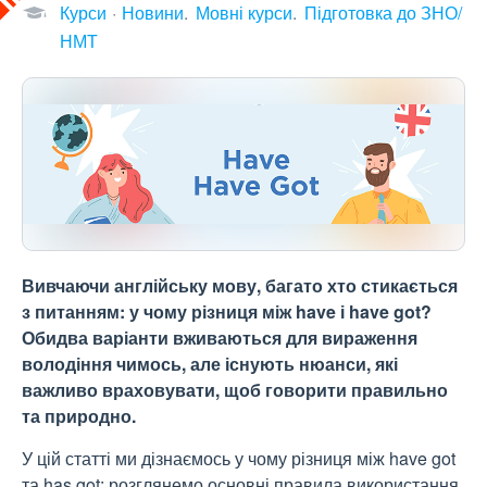
Курси
Новини
Мовні курси
Підготовка до ЗНО/
НМТ
Вивчаючи англійську мову, багато хто стикається
з питанням: у чому різниця між have і have got?
Обидва варіанти вживаються для вираження
володіння чимось, але існують нюанси, які
важливо враховувати, щоб говорити правильно
та природно.
У цій статті ми дізнаємось
у чому різниця між have got
та has got:
розглянемо основні правила використання