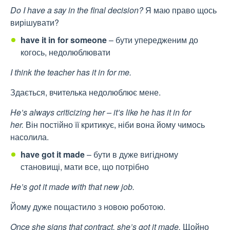
Do I have a say in the final decision?
Я маю право щось
вирішувати?
have it in for someone
– бути упередженим до
когось, недолюблювати
I think the teacher has it in for me.
Здається, вчителька недолюблює мене.
He’s always criticizing her – it’s like he has it in for
her.
Він постійно її критикує, ніби вона йому чимось
насолила.
have got it made
– бути в дуже вигідному
становищі, мати все, що потрібно
He’s got it made with that new job.
Йому дуже пощастило з новою роботою.
Once she signs that contract, she’s got it made.
Щойно