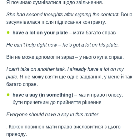
Я починаю сумніватися щодо звільнення.
She had second thoughts after signing the contract.
Вона
засумнівалася після підписання контракту.
have a lot on your plate
– мати багато справ
He can’t help right now – he’s got a lot on his plate.
Він не може допомогти зараз – у нього купа справ.
I can't take on another task, I already have a lot on my
plate.
Я не можу взяти ще одне завдання, у мене й так
багато справ.
have a say (in something)
– мати право голосу,
бути причетним до прийняття рішення
Everyone should have a say in this matter
. Кожен повинен мати право висловитися з цього
приводу.