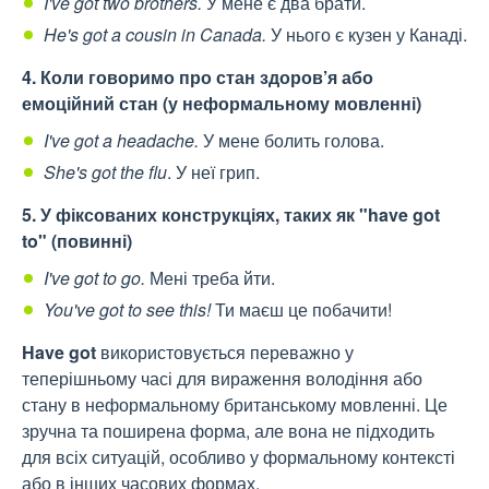
I've got two brothers.
У мене є два брати.
He's got a cousin in Canada.
У нього є кузен у Канаді.
4. Коли говоримо про стан здоров’я або
емоційний стан (у неформальному мовленні)
I've got a headache.
У мене болить голова.
She's got the flu
. У неї грип.
5. У фіксованих конструкціях, таких як "have got
to" (повинні)
I've got to go.
Мені треба йти.
You've got to see this!
Ти маєш це побачити!
Have got
використовується переважно у
теперішньому часі для вираження володіння або
стану в неформальному британському мовленні. Це
зручна та поширена форма, але вона не підходить
для всіх ситуацій, особливо у формальному контексті
або в інших часових формах.