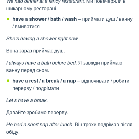
We had dinner at a fancy restaurant.
Ми повечеряли в
шикарному ресторані.
have a shower / bath / wash
– приймати душ / ванну
/ вмиватися
She’s having a shower right now.
Вона зараз приймає душ.
I always have a bath before bed.
Я завжди приймаю
ванну перед сном.
have a rest / a break / a nap
– відпочивати / робити
перерву / подрімати
Let’s have a break.
Давайте зробимо перерву.
He had a short nap after lunch.
Він трохи подрімав після
обіду.