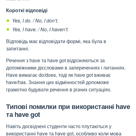
Короткі відповіді
Yes, I do. / No, I don’t.
Yes, I have. / No, I haven’t.
Відповідь має відповідати формі, яка була в
запитанні.
Речення з have та have got відрізняються за
допоміжними дієсловами в запереченнях і питаннях.
Have вимагає do/does, тоді як have got вживає
have/has. Знання цих відмінностей допоможе
грамотно будувати речення в різних ситуаціях.
Типові помилки при використанні have
та have got
Навіть досвідчені студенти часто плутаються у
використанні have та have got, особливо коли мова