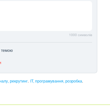
1000
символів
ю темою
и
алу, рекрутинг
IT, програмування, розробка