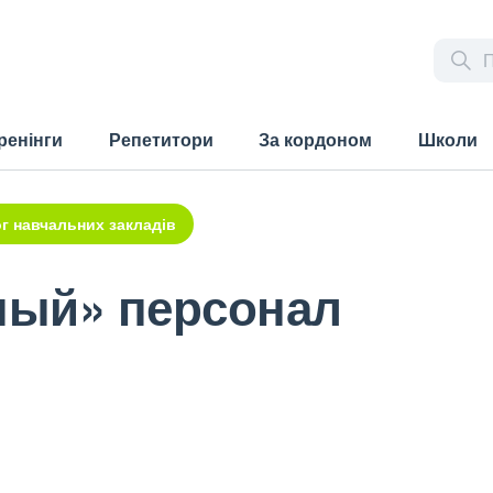
ренінги
Репетитори
За кордоном
Школи
г навчальних закладів
мый» персонал