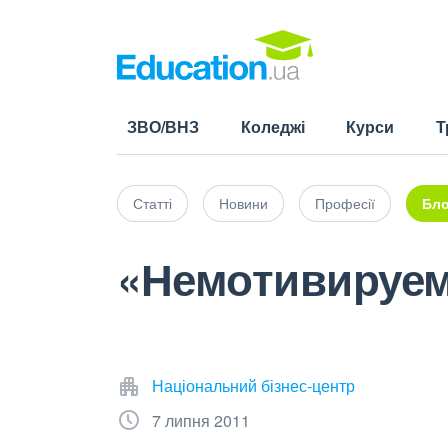
ЗВО/ВНЗ
Коледжі
Курси
Т
Статті
Новини
Професії
Бло
«Немотивируе
Національний бізнес-центр
7 липня 2011