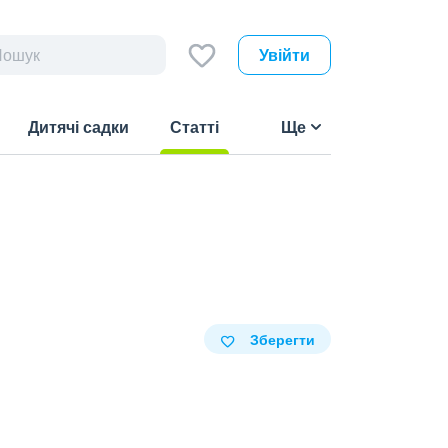
Увійти
Дитячі садки
Статті
Ще
(current)
Зберегти