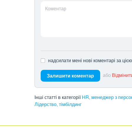
Коментар
надсилати мені нові коментарі за ціє
або
Відмінит
Залишити коментар
Інші статті в категорії
HR, менеджер з персон
Лідерство, тімбілдинг