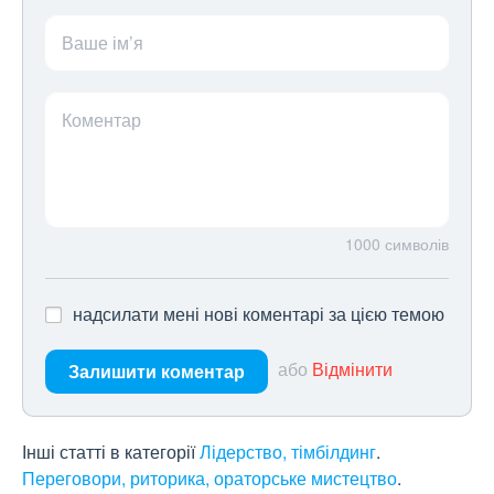
Ваше ім’я
Коментар
1000
символів
надсилати мені нові коментарі за цією темою
або
Відмінити
Залишити коментар
Інші статті в категорії
Лідерство, тімбілдинг
Переговори, риторика, ораторське мистецтво