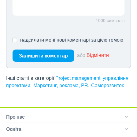
1000
символів
надсилати мені нові коментарі за цією темою
або
Відмінити
Залишити коментар
Інші статті в категорії
Project management, управління
проектами
Маркетинг, реклама, PR
Саморозвиток
Про нас
Освіта