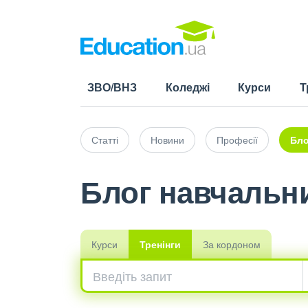
ЗВО/ВНЗ
Коледжі
Курси
Т
Статті
Новини
Професії
Бло
Блог навчальни
Курси
Тренінги
За кордоном