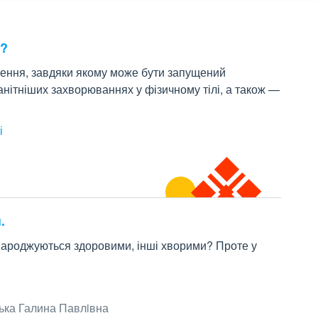
о?
лення, завдяки якому може бути запущений
нітніших захворюваннях у фізичному тілі, а також —
і
.
и народжуються здоровими, інші хворими? Проте у
ька Галина Павлiвна