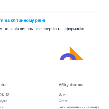
я на клітинному рівні
м, коли він випромінює енергію та інформацію
віта
Абітурієнтам
О/ВНЗ
Вступ
еджі
Статті
рси
Блог навчальних закладів