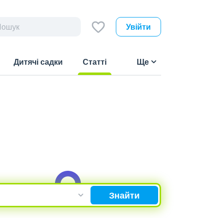
Увійти
Дитячі садки
Статті
Ще
(current)
Знайти