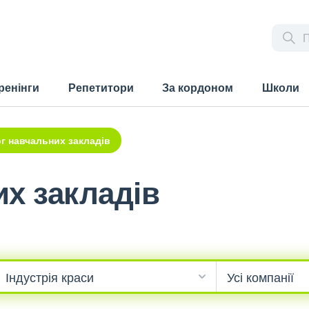
ренінги
Репетитори
За кордоном
Школи
г навчальних закладів
х закладів