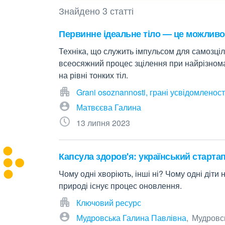
Знайдено 3 статті
Первинне ідеальне тіло — це можлив
Техніка, що служить імпульсом для самозці
всеосяжний процес зцілення при найрізнома
на рівні тонких тіл.
Grani osoznannosti, грані усвідомленост
Матвєєва Галина
13 липня 2023
Капсула здоров'я: український стартап
Чому одні хворіють, інші ні? Чому одні діт
природі існує процес оновлення.
Ключовий ресурс
Мудровська Галина Павлівна
Мудровс