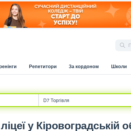
ренінги
Репетитори
За кордоном
Школи
ліцеї у Кіровоградській об