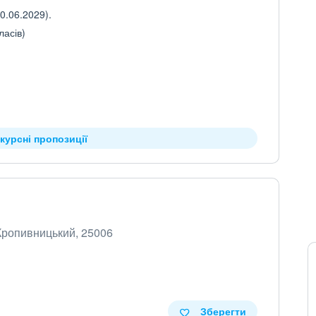
0.06.2029).
ласів)
курсні пропозиції
 Кропивницький, 25006
Зберегти