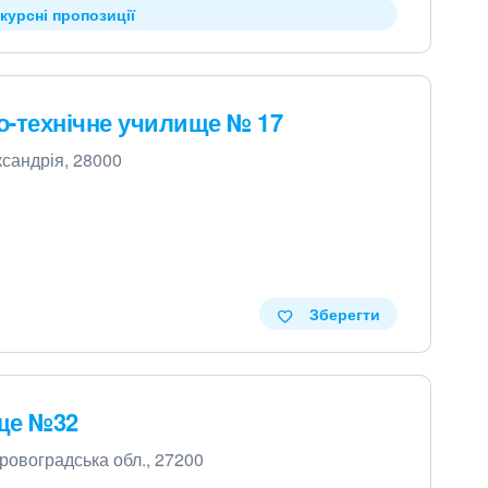
курсні пропозиції
о-технічне училище № 17
ксандрія, 28000
Зберегти
ще №32
іровоградська обл., 27200