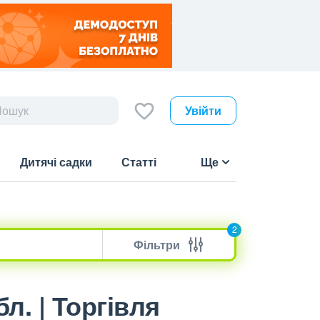
Увійти
Дитячі садки
Статті
Ще
2
Фільтри
л. | Торгівля