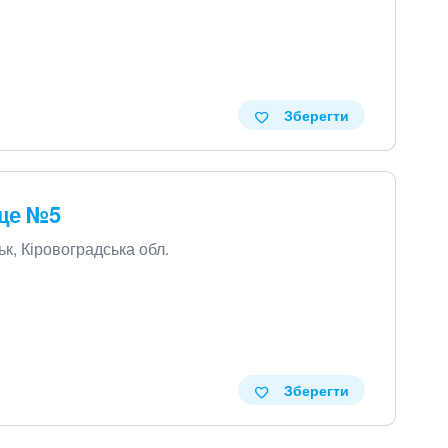
Зберегти
ще №5
ьк, Кіровоградська обл.
Зберегти