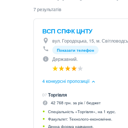
7 результатів
ВСП СПФК ЦНТУ
вул. Городоцька, 15, м. Світловодс
Показати телефон
Державний.
4 конкурсні пропозиції
Торгівля
D7
42 768 грн. за рік / бюджет
Спеціальність «Торгівля», на 1 курс.
Факультет: Технолого-економічне.
Денна форма навчання.