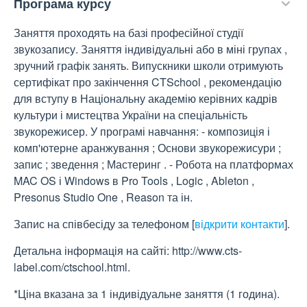
Програма курсу
Заняття проходять на базі професійної студії
звукозапису. Заняття індивідуальні або в міні групах ,
зручний графік занять. Випускники школи отримують
сертифікат про закінчення CTSchool , рекомендацію
для вступу в Національну академію керівних кадрів
культури і мистецтва України на спеціальність
звукорежисер. У програмі навчання: - композиція і
комп'ютерне аранжування ; Основи звукорежисури ;
запис ; зведення ; Мастеринг . - Робота на платформах
MAC OS і Windows в Pro Tools , Logic , Ableton ,
Presonus Studio One , Reason та ін.
Запис на співбесіду за телефоном
[
відкрити контакти
]
.
Детальна інформація на сайті: http://www.cts-
label.com/ctschool.html.
*Ціна вказана за 1 індивідуальне заняття (1 година).