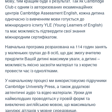
мову, тим кращим буде її результат. Так як Cambridge
Club є одним із авторизованих екзаменаційних
центрів Cambridge Assessment English, кожна дитина
одночасно із вивченням мови готується до
міжнародного іспиту YLE (Young Learners of English)
та має можливість підтвердити свої знання
міжнародним сертифікатом.
Навчальна програма розрахована на 114 годин занять
у маленьких групах до 8 осіб, що дає змогу вчителю
приділити Вашій дитині максимум уваги, а дитині –
можливість якісно засвоїти матеріал та з користю
провести час із однолітками.
У навчальному процесі ми використовуємо підручники
Cambridge University Press, а також додаткові
автентичні аудіо та відео матеріали. Уроки для
наймолодших проводяться у ігровій формі та
вивключно англійською мовою, що максимально
занурює дітлахів у мовне середовище.