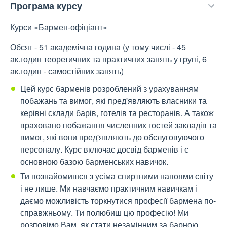
Програма курсу
Курси «Бармен-офіціант»
Обсяг - 51 академічна година (у тому числі - 45
ак.годин теоретичних та практичних занять у групі, 6
ак.годин - самостійних занять)
Цей курс барменів розроблений з урахуванням
побажань та вимог, які пред'являють власники та
керівні склади барів, готелів та ресторанів. А також
враховано побажання численних гостей закладів та
вимог, які вони пред'являють до обслуговуючого
персоналу. Курс включає досвід барменів і є
основною базою барменських навичок.
Ти познайомишся з усіма спиртними напоями світу
і не лише. Ми навчаємо практичним навичкам і
даємо можливість торкнутися професії бармена по-
справжньому. Ти полюбиш цю професію! Ми
розповімо Вам, як стати незамінним за барною