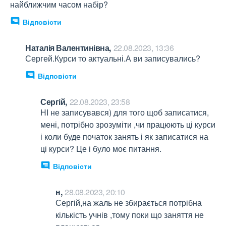
найближчим часом набір?
Відповісти
Наталія Валентинівна,
22.08.2023, 13:36
Сергей.Курси то актуальні.А ви записувались?
Відповісти
Сергій,
22.08.2023, 23:58
НІ не записувався) для того щоб записатися, 
мені, потрібно зрозуміти ,чи працюють ці курси 
і коли буде початок занять і як записатися на 
ці курси? Це і було моє питання.
Відповісти
н,
28.08.2023, 20:10
Сергій,на жаль не збирається потрібна 
кількість учнів ,тому поки що заняття не 