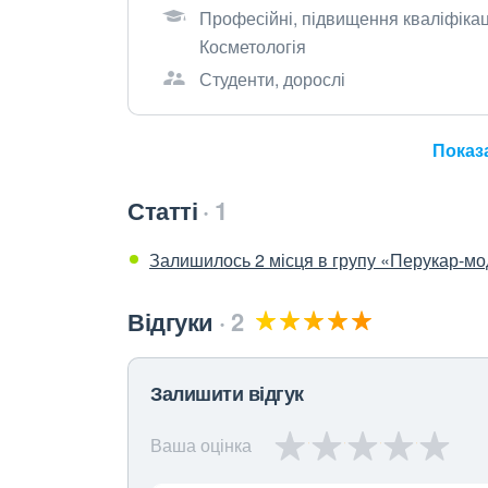
Професійні, підвищення кваліфікаці
Косметологія
Студенти, дорослі
Показа
Статті
1
Залишилось 2 місця в групу «Перукар-м
Відгуки
2
Залишити відгук
Ваша оцінка