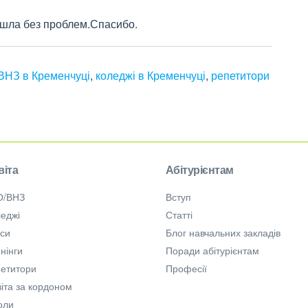
шла без проблем.Спасибо.
ВНЗ в Кременчуці
,
коледжі в Кременчуці
,
репетитори
віта
Абітурієнтам
О/ВНЗ
Вступ
еджі
Статті
рси
Блог навчальних закладів
нінги
Поради абітурієнтам
петитори
Професії
іта за кордоном
оли