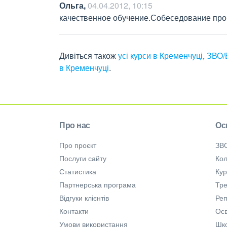
Ольга
,
04.04.2012, 10:15
качественное обучение.Собеседование про
Дивіться також
усі курси в Кременчуці
,
ЗВО/
в Кременчуці
.
Про нас
Ос
Про проєкт
ЗВ
Послуги сайту
Кол
Статистика
Ку
Партнерська програма
Тре
Відгуки клієнтів
Ре
Контакти
Осв
Умови використання
Шк