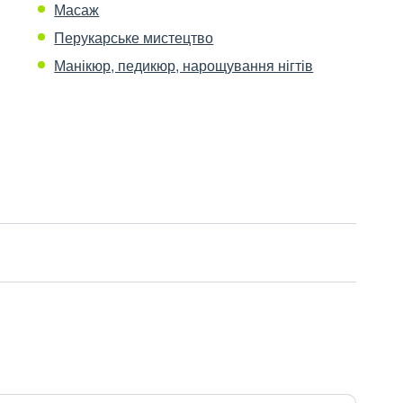
Масаж
Перукарське мистецтво
Манікюр, педикюр, нарощування нігтів