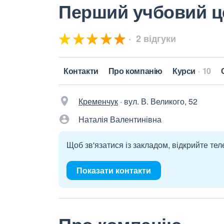
Перший учбовий ц
2 відгуки
Контакти
Про компанію
Курси
10
Кременчук
·
вул. В. Великого, 52
Наталія Валентинівна
Щоб зв'язатися із закладом, відкрийте тел
Показати контакти