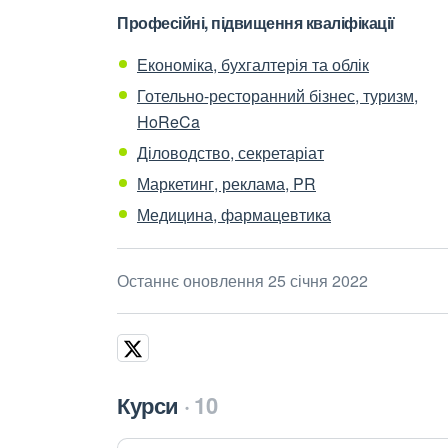
Професійні, підвищення кваліфікації
Економіка, бухгалтерія та облік
Готельно-ресторанний бізнес, туризм,
HoReCa
Діловодство, секретаріат
Маркетинг, реклама, PR
Медицина, фармацевтика
Останнє оновлення 25 січня 2022
Курси
10