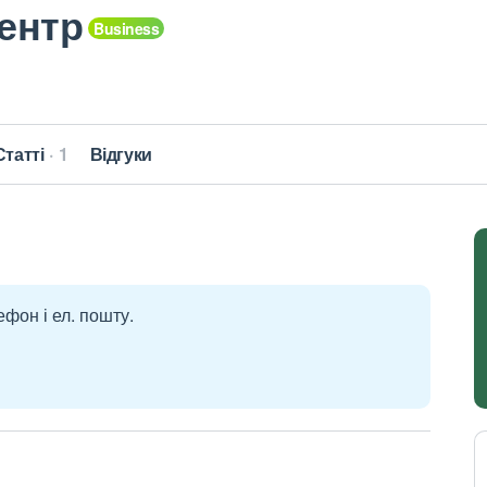
ентр
Статті
1
Відгуки
ефон і ел. пошту.