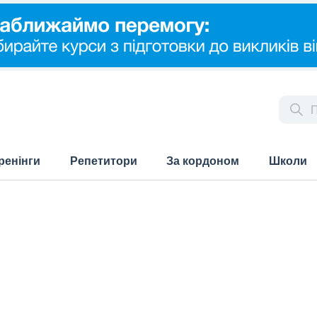
ренінги
Репетитори
За кордоном
Школи