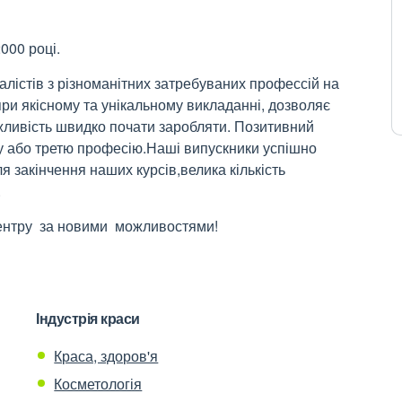
000 році.
лістів з різноманітних затребуваних профессій на
при якісному та унікальному викладанні, дозволяє
жливість швидко почати заробляти. Позитивний
у або третю професію.Наші випускники успішно
я закінчення наших курсів,велика кількість
.
ентру за новими можливостями!
Індустрія краси
Краса, здоров'я
Косметологія