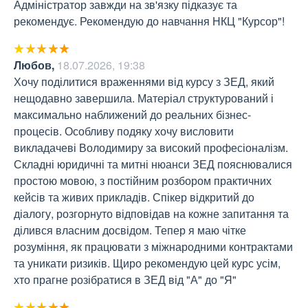
Адміністратор завжди на зв'язку підказує та 
рекомендує. Рекомендую до навчання НКЦ "Курсор"!
Любов
,
18.07.2026, 19:38
Хочу поділитися враженнями від курсу з ЗЕД, який 
нещодавно завершила. Матеріал структурований і 
максимально наближений до реальних бізнес-
процесів. Особливу подяку хочу висловити 
викладачеві Володимиру за високий професіоналізм. 
Складні юридичні та митні нюанси ЗЕД пояснювалися 
простою мовою, з постійним розбором практичних 
кейсів та живих прикладів. Спікер відкритий до 
діалогу, розгорнуто відповідав на кожне запитання та 
ділився власним досвідом. Тепер я маю чітке 
розуміння, як працювати з міжнародними контрактами 
та уникати ризиків. Щиро рекомендую цей курс усім, 
хто прагне розібратися в ЗЕД від "А" до "Я"