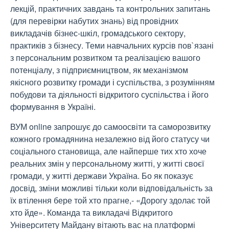
лекцій, практичних завдань та контрольних запитань
(для перевірки набутих знань) від провідних
викладачів бізнес-шкіл, громадського сектору,
практиків з бізнесу. Теми навчальних курсів пов`язані
з персональним розвитком та реалізацією вашого
потенціалу, з підприємництвом, як механізмом
якісного розвитку громади і суспільства, з розумінням
побудови та діяльності відкритого суспільства і його
формування в Україні.
ВУМ online запрошує до самоосвіти та саморозвитку
кожного громадянина незалежно від його статусу чи
соціального становища, але найперше тих хто хоче
реальних змін у персональному житті, у житті своєї
громади, у житті держави Україна. Бо як показує
досвід, зміни можливі тільки коли відповідальність за
їх втілення бере той хто прагне,- «Дорогу здолає той
хто йде». Команда та викладачі Відкритого
Університету Майдану вітають вас на платформі