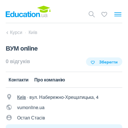
Курси
Київ
ВУМ online
0 відгуків
Зберегти
Контакти
Про компанію
Київ
·
вул. Набережно-Хрещатицька, 4
vumonline.ua
Остап Стасів