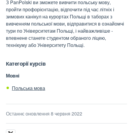
З PanPolski ви зможете вивчити польську мову,
пройти профорієнтацію, відпочити під час літніх і
зимових канікул на курортах Польщі в таборах з
вивченням польської мови, відправитися в ознайомчі
тури по Університетам Польщі, і найважливіше -
впевнене станете студентом обраного ліцею,
технікуму або Університету Польщі.
Категорії курсів
Мовні
Польська мова
Останнє оновлення 8 червня 2022