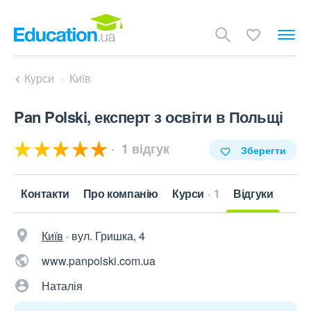
Курси
Київ
Pan Polski, експерт з освіти в Польщі
1 відгук
Зберегти
Контакти
Про компанію
Курси
1
Відгуки
Київ
·
вул. Гришка, 4
www.panpolski.com.ua
Наталія