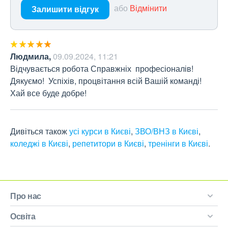
або
Відмінити
Залишити відгук
Людмила
,
09.09.2024, 11:21
Відчувається робота Справжніх  професіоналів! 
Дякуємо!  Успіхів, процвітання всій Вашій команді! 
Хай все буде добре!
Дивіться також
усі курси в Києві
,
ЗВО/ВНЗ в Києві
,
коледжі в Києві
,
репетитори в Києві
,
тренінги в Києві
.
Про нас
Освіта