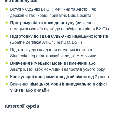
Ми пропонуємо:
Вступ у будь-які ВНЗ Німеччини та Австрії, як
державні так і кращі приватні. Вища освіта
Програму підготовки до вступу
(вивчення
німецької мови "з нуля" до необхідного рівня В2-С1)
Підготовку до здачі будь-яких німецьких іспитів
(
Goethe Zertifikat A1-C1, TestDaf, DSH)
Підготовку до складання вступних іспитів в
Studienkolleg (підготовчий коледж) Німеччини
Вивчення німецької мови в Німеччині або
Австрії
. Початок можливий напротязі усього року
Канікулярні програми для дітей віком від 7 років
Вивчення
німецької мови індивідуально в офісі
у Києві або онлайн
Категорії курсів