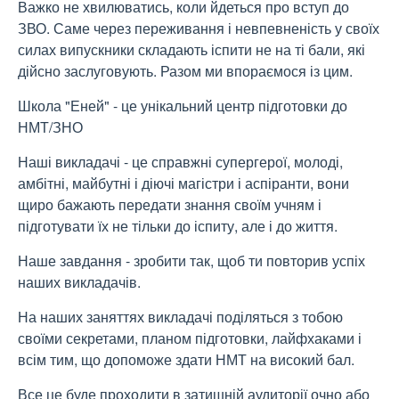
Важко не хвилюватись, коли йдеться про вступ до
ЗВО. Саме через переживання і невпевненість у своїх
силах випускники складають іспити не на ті бали, які
дійсно заслуговують. Разом ми впораємося із цим.
Школа "Еней" - це унікальний центр підготовки до
НМТ/ЗНО
Наші викладачі - це справжні супергерої, молоді,
амбітні, майбутні і діючі магістри і аспіранти, вони
щиро бажають передати знання своїм учням і
підготувати їх не тільки до іспиту, але і до життя.
Наше завдання - зробити так, щоб ти повторив успіх
наших викладачів.
На наших заняттях викладачі поділяться з тобою
своїми секретами, планом підготовки, лайфхаками і
всім тим, що допоможе здати НМТ на високий бал.
Все це буде проходити в затишній аудиторії очно або