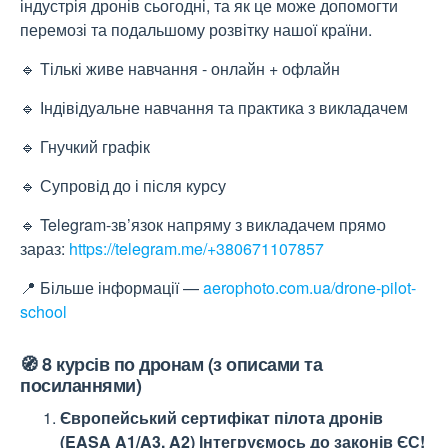
індустрія дронів сьогодні, та як це може допомогти
перемозі та подальшому розвітку нашої країни.
🔹 Тількі живе навчання - онлайн + офлайн
🔹 Індівідуальне навчання та практика з викладачем
🔹 Гнучкий графік
🔹 Супровід до і після курсу
🔹 Telegram-зв’язок напряму з викладачем прямо
зараз:
https://telegram.me/+380671107857
📍 Більше інформації —
aerophoto.com.ua/drone-pilot-
school
🧭 8
курсів по дронам (з описами та
посиланнями)
Європейський сертифікат пілота дронів
(EASA A1/A3, A2) Інтегруємось до законів ЄС!