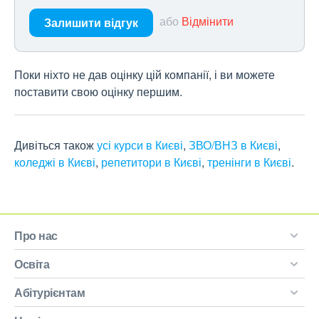
або
Відмінити
Залишити відгук
Поки ніхто не дав оцінку цій компанії, і ви можете
поставити свою оцінку першим.
Дивіться також
усі курси в Києві
,
ЗВО/ВНЗ в Києві
,
коледжі в Києві
,
репетитори в Києві
,
тренінги в Києві
.
Про нас
Освіта
Абітурієнтам