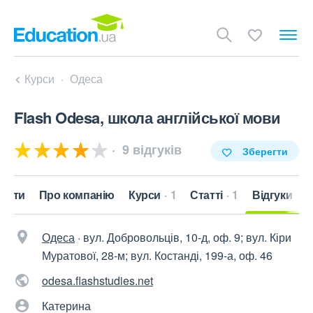
Курси
Одеса
Flash Odesa, школа англійської мови
9 відгуків
Зберегти
такти
Про компанію
Курси
1
Статті
1
Відгуки
Одеса
·
вул. Добровольців, 10-д, оф. 9; вул. Кіри
Муратової, 28-м; вул. Костанді, 199-а, оф. 46
odesa.flashstudies.net
Катерина