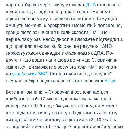
наразі в Україні через війну у школах
ДПА
скасовано і
в додатках до свідоцтв у графах з іспитами немає
оцінок, до вас можуть виникнути питання. Тому щоб
оминути можливі бюрократичні моменти й пояснення,
краще після закінчення школи скласти НМТ. По-
перше, так у разі необхідності ви зможете підтвердити,
що пройшли атестацію, бо раніше результат ЗНО
зараховувався одинадцятикласникам як ДПА. По-
друге, якщо ваші плани щодо вступу до Словаччини
зміняться, ви зможете з результатами НМТ вступати
до
українських ЗВО
. Як підготуватися до вступної
кампанії в Україні, докладно читайте в розділі
Вступ
.
Вступна кампанія у Словаччині розпочинається
приблизно за 6–12 місяців до початку навчання в
університеті. Тобто ще будучи школярем, ви можете
вже подавати заявку на вступ. Тоді замість атестату
ви подаватимете виписку з оцінками за 8–10 клас та
за перший семестр 11 класу. У першій хвилі / першому