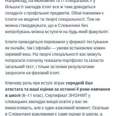
Наприклад, на економічні та ІТ-спеціальності у
більшості закладів іспит все ж таки доведеться
складати з профільних предметів. Обов’язковими є
іспити на медичні та творчі спеціальності. Тож не
можна стверджувати, що в Словаччині без
випробувань можна вступити на будь-який факультет.
Іспити проводяться переважно у форматі тестування
як онлайн, так і офлайн — умови встановлює кожен
окремий виш. На творчі спеціальності вас можуть
попросити спочатку показати портфоліо та скласти
загальний тест, і тільки за їхніми результатами
запросити на фаховий іспит.
Ключову роль при вступі зіграє
середній бал
атестата та ваші оцінки за останні 4 роки навчання
в школі
(8–11 клас). Сертифікат ЗНО/НМТ у
словацьких закладах вищої освіти у вас не
вимагатимуть, але є один важливий момент. Оскільки
в Словаччині важливими є саме оцінки зі школи, а