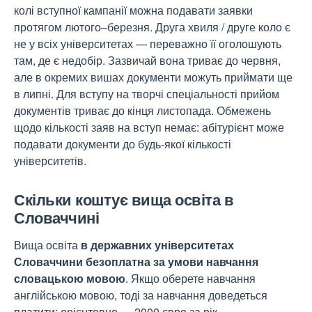
колі вступної кампанії можна подавати заявки
протягом лютого–березня. Друга хвиля / друге коло є
не у всіх університетах — переважно її оголошують
там, де є недобір. Зазвичай вона триває до червня,
але в окремих вишах документи можуть приймати ще
в липні. Для вступу на творчі спеціальності прийом
документів триває до кінця листопада. Обмежень
щодо кількості заяв на вступ немає: абітурієнт може
подавати документи до будь-якої кількості
університетів.
Скільки коштує вища освіта в
Словаччині
Вища освіта
в державних університетах
Словаччини безоплатна
за умови навчання
словацькою мовою
. Якщо оберете навчання
англійською мовою, тоді за навчання доведеться
платити: орієнтовно — 2000 євро за рік.