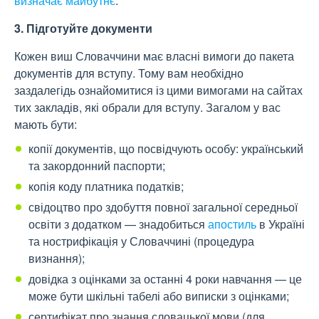
визначає майбутнє
.
3. Підготуйте документи
Кожен виш Словаччини має власні вимоги до пакета
документів для вступу. Тому вам необхідно
заздалегідь ознайомитися із цими вимогами на сайтах
тих закладів, які обрали для вступу. Загалом у вас
мають бути:
копії документів, що посвідчують особу: український
та закордонний паспорти;
копія коду платника податків;
свідоцтво про здобуття повної загальної середньої
освіти з додатком — знадобиться
апостиль
в Україні
та нострифікація у Словаччині (процедура
визнання);
довідка з оцінками за останні 4 роки навчання — це
може бути шкільні табелі або виписки з оцінками;
сертифікат про знання словацької мови (для