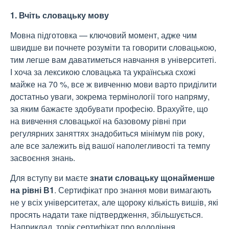
1. Вчіть словацьку мову
Мовна підготовка — ключовий момент, адже чим
швидше ви почнете розуміти та говорити словацькою,
тим легше вам даватиметься навчання в університеті.
І хоча за лексикою словацька та українська схожі
майже на 70 %, все ж вивченню мови варто приділити
достатньо уваги, зокрема термінології того напряму,
за яким бажаєте здобувати професію. Врахуйте, що
на вивчення словацької на базовому рівні при
регулярних заняттях знадобиться мінімум пів року,
але все залежить від вашої наполегливості та темпу
засвоєння знань.
Для вступу ви маєте
знати словацьку щонайменше
на рівні В1
. Сертифікат про знання мови вимагають
не у всіх університетах, але щороку кількість вишів, які
просять надати таке підтвердження, збільшується.
Наприклад, торік сертифікат про володіння