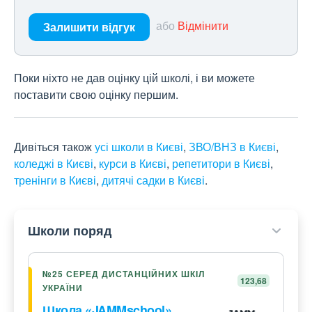
або
Відмінити
Залишити відгук
Поки ніхто не дав оцінку цій школі, і ви можете
поставити свою оцінку першим.
Дивіться також
усі школи в Києві
,
ЗВО/ВНЗ в Києві
,
коледжі в Києві
,
курси в Києві
,
репетитори в Києві
,
тренінги в Києві
,
дитячі садки в Києві
.
Школи поряд
№25 СЕРЕД ДИСТАНЦІЙНИХ ШКІЛ
123,68
УКРАЇНИ
Школа «JAMMschool»