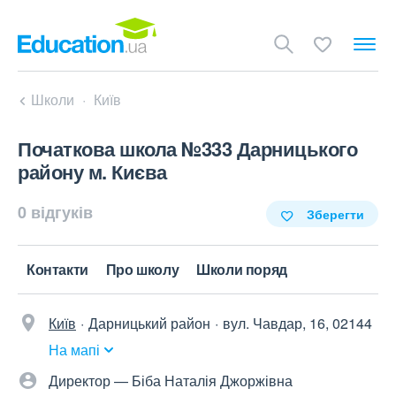
Школи
Київ
Початкова школа №333 Дарницького
району м. Києва
0 відгуків
Зберегти
Контакти
Про школу
Школи поряд
Київ
Дарницький район
вул. Чавдар, 16, 02144
На мапі
Директор — Біба Наталія Джоржівна