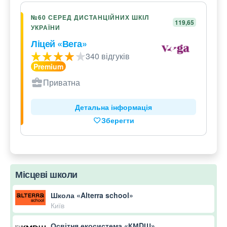
№60 СЕРЕД ДИСТАНЦІЙНИХ ШКІЛ
119,65
УКРАЇНИ
Ліцей «Вега»
340 відгуків
Приватна
Детальна інформація
Зберегти
Місцеві школи
Школа «Alterra school»
Київ
Освітня екосистема «КМDШ»