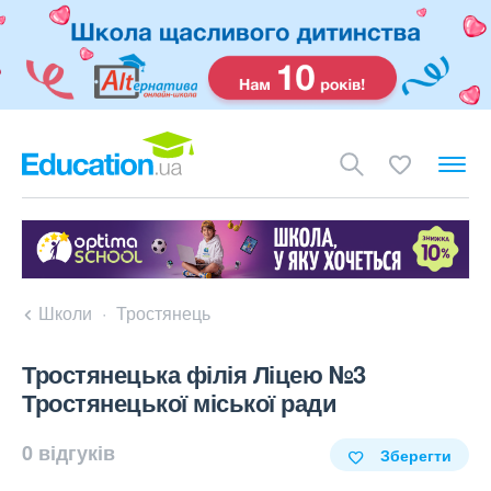
Школи
Тростянець
Тростянецька філія Ліцею №3
Тростянецької міської ради
0 відгуків
Зберегти