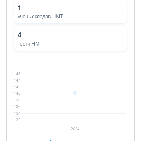
1
учень складав НМТ
4
тести НМТ