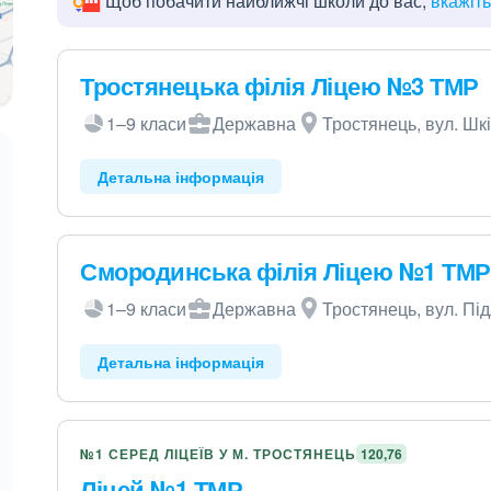
Щоб побачити найближчі школи до вас,
вкажіт
Тростянецька філія Ліцею №3 ТМР
1–9 класи
Державна
Тростянець, вул. Шкі
Детальна інформація
Смородинська філія Ліцею №1 ТМР
1–9 класи
Державна
Тростянець, вул. Під
Детальна інформація
№1 СЕРЕД ЛІЦЕЇВ У М. ТРОСТЯНЕЦЬ
120,76
Ліцей №1 ТМР