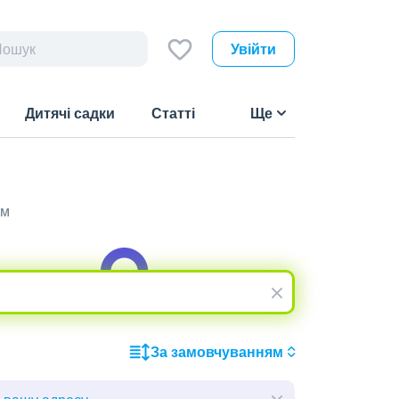
Увійти
Дитячі садки
Статті
Ще
им
За замовчуванням