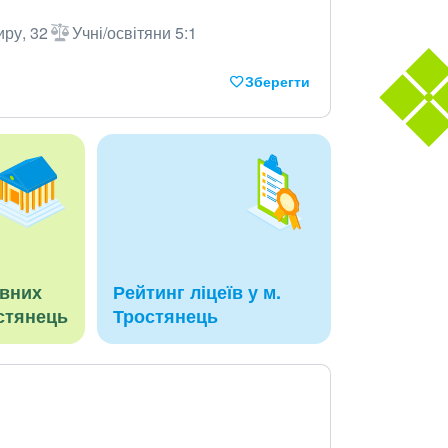
иру, 32
Учні/освітяни 5:1
Зберегти
авних
Рейтинг ліцеїв у м.
остянець
Тростянець