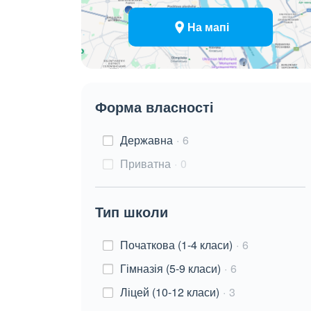
На мапі
Форма власності
Державна
6
Приватна
0
Тип школи
Початкова (1-4 класи)
6
Гімназія (5-9 класи)
6
Ліцей (10-12 класи)
3