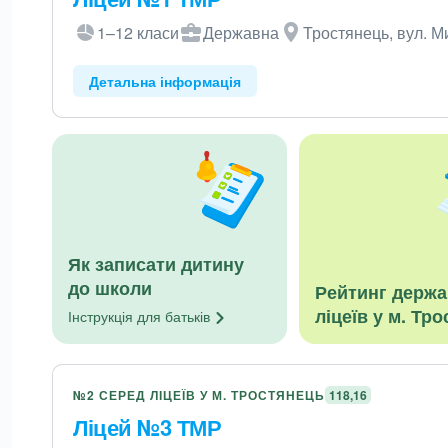
1–12 класи
Державна
Тростянець, вул. М
Детальна інформація
Як записати дитину
до школи
Рейтинг держ
ліцеїв у м. Тр
Інструкція для
батьків
№2 СЕРЕД ЛІЦЕЇВ У М. ТРОСТЯНЕЦЬ
118,16
Ліцей №3 ТМР