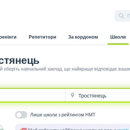
ренінги
Репетитори
За кордоном
Школи
(current)
стянець
 й оберіть навчальний заклад, що найкраще відповідає ваш
Лише школи з рейтингом НМТ