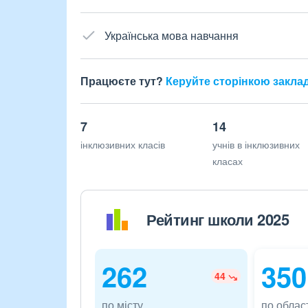
Українська мова навчання
Працюєте тут?
Керуйте сторінкою закла
7
14
інклюзивних класів
учнів в інклюзивних
класах
Рейтинг школи 2025
262
350
44
по місту
по област