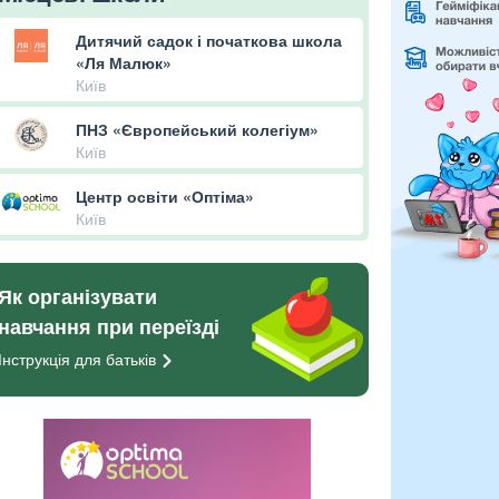
Дитячий садок і початкова школа
«Ля Малюк»
Київ
ПНЗ «Європейський колегіум»
Київ
Центр освіти «Оптіма»
Київ
Як організувати
навчання при переїзді
Інструкція для
батьків