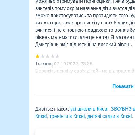
можливо отримувати гарні оцінки. І як в будь-я
вчителів тому окрім навчання діти вчатся дія
зможе пристосуватись та протидіяти того буде 
тих хто щос каже про писхіку своїх бідних ді
вчитися і не є повною невдахою то вона з бу
рівень математики, але це не так.Я математи
Дмитрівни зміг підняти її на високий рівень.
Тетяна
,
07.10.2022, 23:38
Бережіть психіку своїх дітей - не відправляй
педагогів!
Показати 
Дивіться також
усі школи в Києві
,
ЗВО/ВНЗ в
Києві
,
тренінги в Києві
,
дитячі садки в Києві
.