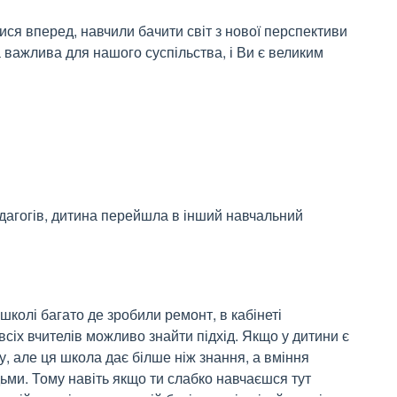
ися вперед, навчили бачити світ з нової перспективи 
 важлива для нашого суспільства, і Ви є великим 
едагогів, дитина перейшла в інший навчальний 
колі багато де зробили ремонт, в кабінеті 
сіх вчителів можливо знайти підхід. Якщо у дитини є 
у, але ця школа дає білше ніж знання, а вміння 
ьми. Тому навіть якщо ти слабко навчаєшся тут 