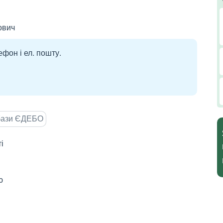
ович
ефон і ел. пошту.
 бази ЄДЕБО
і
ю