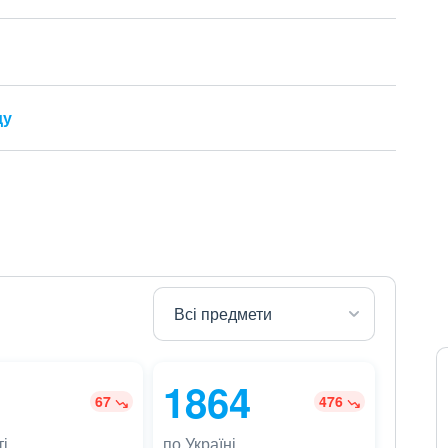
ду
1864
67
476
і
по Україні