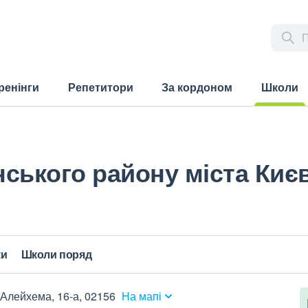
ренінги
Репетитори
За кордоном
Школи
(current)
ського району міста Киє
ки
Школи поряд
Алейхема, 16-а, 02156
На мапі