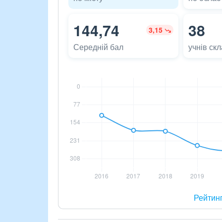
144,74
38
3,15
Середній бал
учнів ск
Рейтин