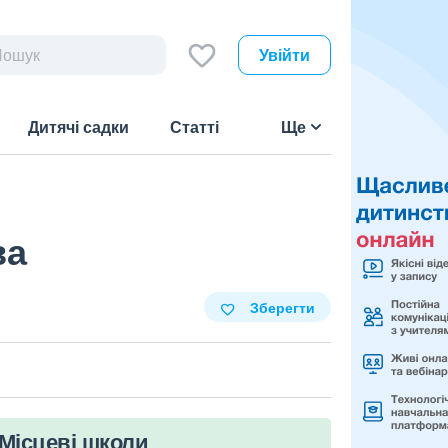
Увійти
Дитячі садки
Статті
Ще
ва
Зберегти
Місцеві школи