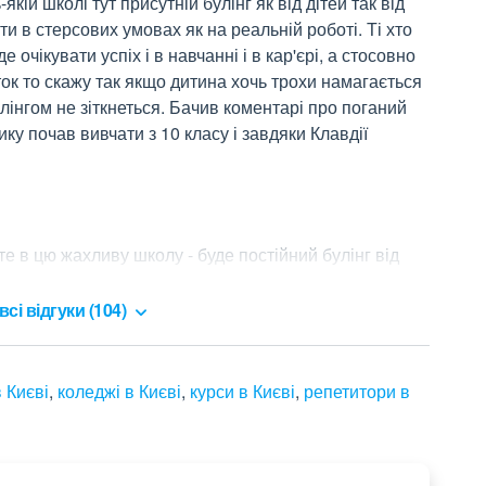
кій школі тут присутній булінг як від дітей так від 
ти в стерсових умовах як на реальній роботі. Ті хто 
очікувати успіх і в навчанні і в кар'єрі, а стосовно 
ток то скажу так якщо дитина хочь трохи намагається 
лінгом не зіткнеться. Бачив коментарі про поганий 
ку почав вивчати з 10 класу і завдяки Клавдії 
те в цю жахливу школу - буде постійний булінг від 
всі відгуки (104)
 Києві
,
коледжі в Києві
,
курси в Києві
,
репетитори в