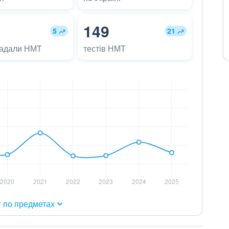
149
5
21
ладали НМТ
тестів НМТ
г по предметах