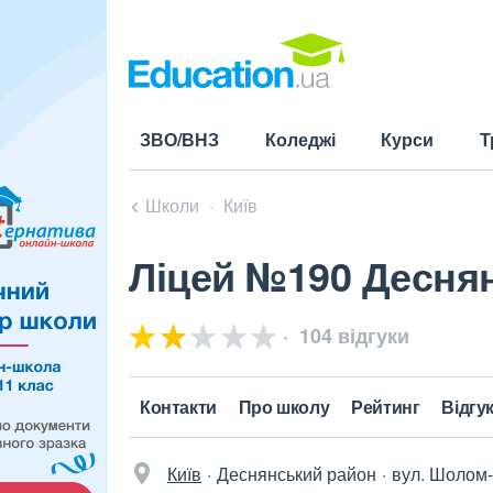
ЗВО/ВНЗ
Коледжі
Курси
Т
Школи
Київ
Ліцей №190 Деснян
104 відгуки
Контакти
Про школу
Рейтинг
Відгу
Київ
Деснянський район
вул. Шолом-