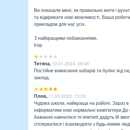
Ви показали мені, як правильно жити і рухат
та відкривати нові можливості. Ваша робота
прикладом для нас усіх.

З найкращими побажаннями,

Ігор
Тетяна
,
13.01.2024, 08:45
Постійне вимагання хабарів та булінг від п
заклад.
Плов
,
11.05.2023, 13:29
Чудова школа, найкраща на районі. Зараз в ш
інформатики нові нормальні комп'ютери.До в
бажання навчатися то вчителі дадуть їй змог
спілкуватися і взаємодіяти з будь-якими люд