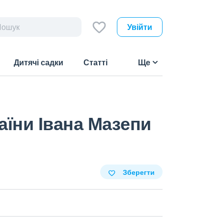
Увійти
Дитячі садки
Статті
Ще
раїни Івана Мазепи
Зберегти