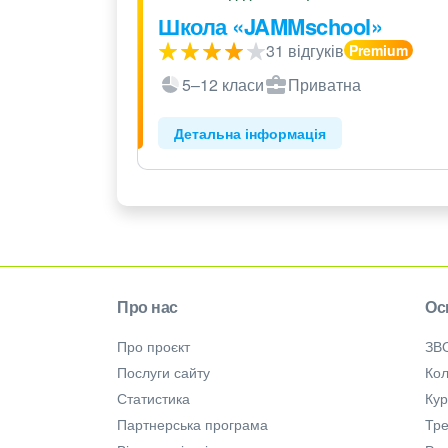
Школа «JAMMschool»
31 відгуків
5–12 класи
Приватна
Детальна інформація
Про нас
Ос
Про проєкт
ЗВ
Послуги сайту
Кол
Статистика
Ку
Партнерська програма
Тре