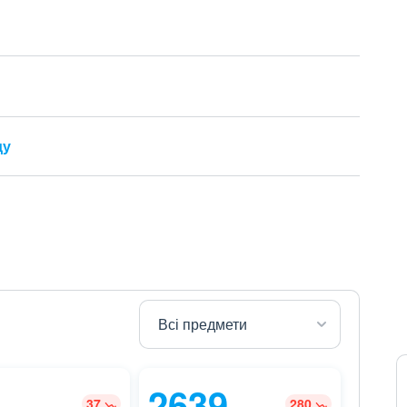
ду
2639
37
280