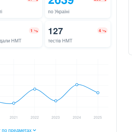
і
по Україні
127
1
4
адали НМТ
тестів НМТ
г по предметах