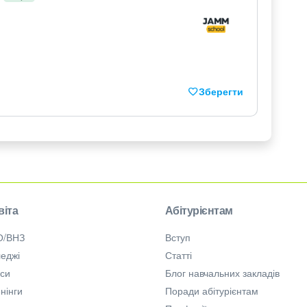
Зберегти
віта
Абітурієнтам
О/ВНЗ
Вступ
еджі
Статті
рси
Блог навчальних закладів
нінги
Поради абітурієнтам