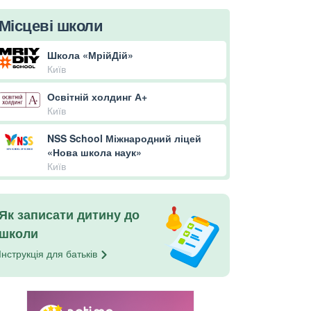
Місцеві школи
Школа «МрійДій»
Київ
Освітній холдинг А+
Київ
NSS School Міжнародний ліцей
«Нова школа наук»
Київ
Як записати дитину до
школи
Інструкція для
батьків