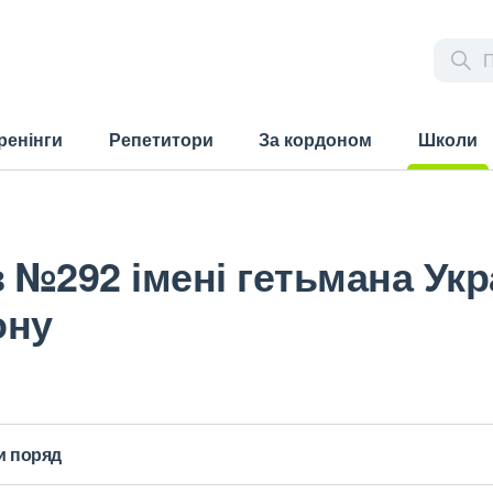
ренінги
Репетитори
За кордоном
Школи
(current)
ів №292 імені гетьмана Ук
ону
и поряд