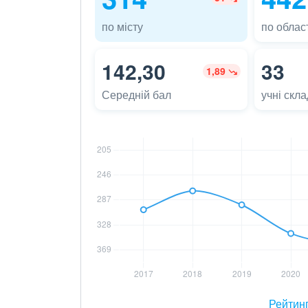
по місту
по област
142,30
33
1,89
Середній бал
учні скл
Рейтин