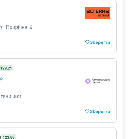
ул. Прирічна, 9
Зберегти
129,21
»
ітяни 36:1
Зберегти
И
123,68