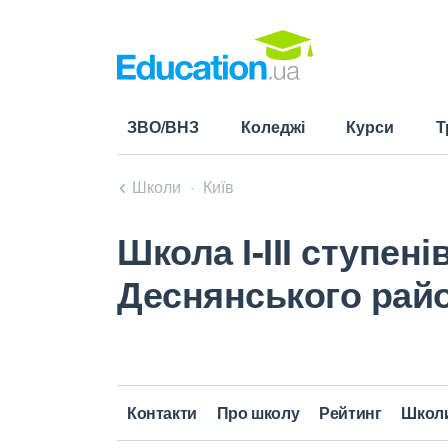
ЗВО/ВНЗ
Коледжі
Курси
Т
Школи
Київ
Школа І-ІІІ ступен
Деснянського рай
Контакти
Про школу
Рейтинг
Школ