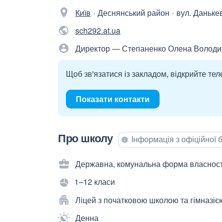
Київ
Деснянський район
вул. Даньке
sch292.at.ua
Директор — Степаненко Олена Володи
Щоб зв'язатися із закладом, відкрийте тел
Показати контакти
Про школу
Інформація з офіційної
Державна, комунальна форма власност
1–12 класи
Ліцей з початковою школою та гімназіє
Денна