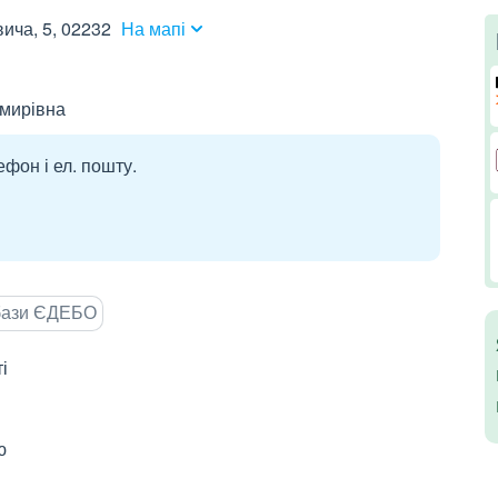
вича, 5, 02232
На мапі
мирівна
ефон і ел. пошту.
 бази ЄДЕБО
і
ю