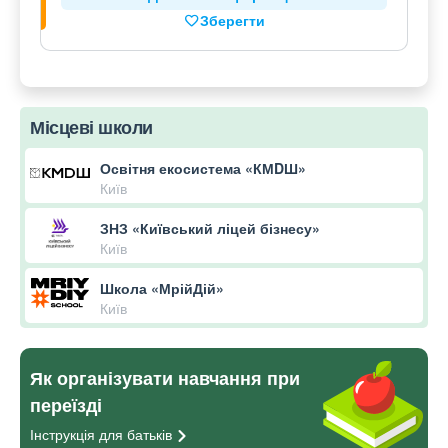
Зберегти
Місцеві школи
Освітня екосистема «КМDШ»
Київ
ЗНЗ «Київський ліцей бізнесу»
Київ
Школа «МрійДій»
Київ
Як організувати навчання при
переїзді
Інструкція для
батьків