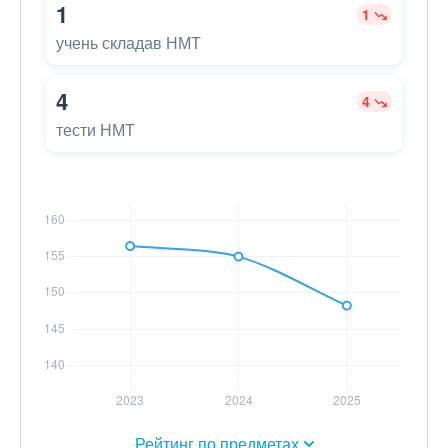
1
1
учень складав НМТ
4
4
тести НМТ
Рейтинг по предметах