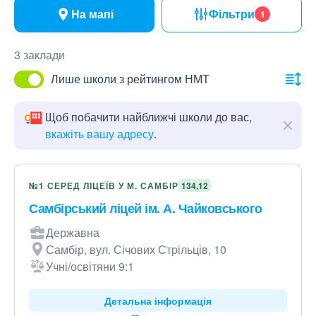
На мапі
Фільтри
1
3 заклади
Лише школи з рейтингом НМТ
Щоб побачити найближчі школи до вас,
вкажіть вашу адресу
.
№1 СЕРЕД ЛІЦЕЇВ У М. САМБІР
134,12
Самбірський ліцей ім. А. Чайковського
Державна
Самбір, вул. Січових Стрільців, 10
Учні/освітяни 9:1
Детальна інформація