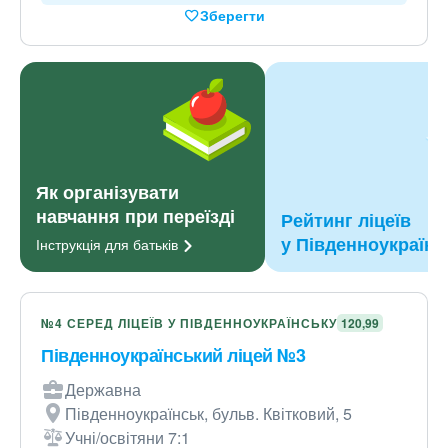
Зберегти
Як організувати
навчання при переїзді
Рейтинг ліцеїв
у Південноукраїнс
Інструкція для
батьків
№4 СЕРЕД ЛІЦЕЇВ У ПІВДЕННОУКРАЇНСЬКУ
120,99
Південноукраїнський ліцей №3
Державна
Південноукраїнськ, бульв. Квітковий, 5
Учні/освітяни 7:1