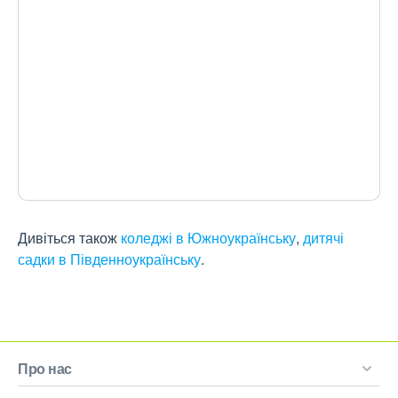
Дивіться також
коледжі в Южноукраїнську
,
дитячі
садки в Південноукраїнську
.
Про нас