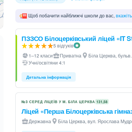
Щоб побачити найближчі школи до вас,
вкажіт
ПЗЗСО Білоцерківський ліцей «IT S
5 відгуків
1–12 класи
Приватна
Біла Церква, бульв.
Учні/освітяни 4:1
Детальна інформація
№3 СЕРЕД ЛІЦЕЇВ У М. БІЛА ЦЕРКВА
131,58
Ліцей «Перша Білоцерківська гімна
Державна
Біла Церква, вул. Ярослава Мудр