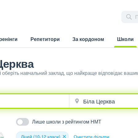
ренінги
Репетитори
За кордоном
Школи
(current)
 Церква
 й оберіть навчальний заклад, що найкраще відповідає ваши
Лише школи з рейтингом НМТ
Ліцей (10-12 класи)
Очистити фільтри