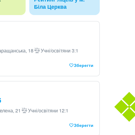
Біла Церква
Таращанська, 18
Учні/освітяни 3:1
Зберегти
6
Зелена, 21
Учні/освітяни 12:1
Зберегти