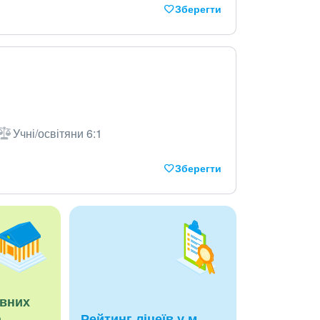
Зберегти
Учні/освітяни 6:1
Зберегти
авних
а
Рейтинг ліцеїв у м.