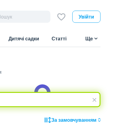
Увійти
Дитячі садки
Статті
Ще
м
За замовчуванням