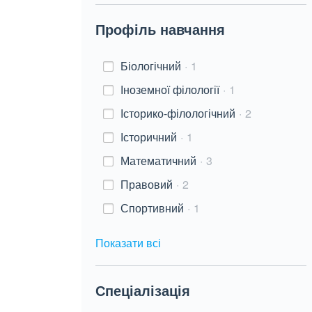
Профіль навчання
Біологічний
1
Іноземної філології
1
Історико-філологічний
2
Історичний
1
Математичний
3
Правовий
2
Спортивний
1
Показати всі
Спеціалізація