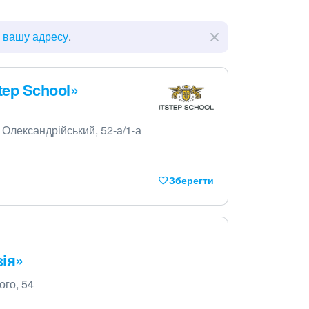
ь вашу адресу
.
tep School»
 Олександрійський, 52-а/1-а
Зберегти
зія»
ого, 54