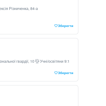
ексія Різниченка, 84-а
Зберегти
ональної гвардії, 10
Учні/освітяни 9:1
Зберегти