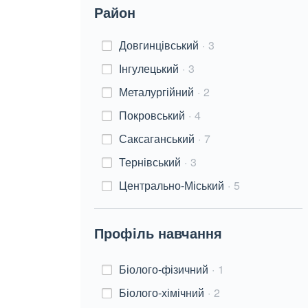
Район
Довгинцівський
3
Інгулецький
3
Металургійний
2
Покровський
4
Саксаганський
7
Тернівський
3
Центрально-Міський
5
Профіль навчання
Біолого-фізичний
1
Біолого-хімічний
2