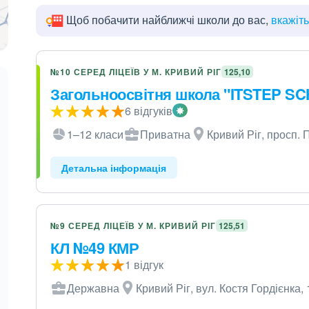
Щоб побачити найближчі школи до вас,
вкажіт
№10 СЕРЕД ЛІЦЕЇВ У М. КРИВИЙ РІГ
125,10
Загольноосвітня школа "ITSTEP S
6 відгуків
1–12 класи
Приватна
Кривий Ріг, просп. 
Детальна інформація
№9 СЕРЕД ЛІЦЕЇВ У М. КРИВИЙ РІГ
125,51
КЛ №49 КМР
1 відгук
Державна
Кривий Ріг, вул. Костя Гордієнка, 