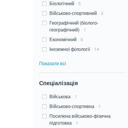
Біологічний
5
Військово-спортивний
2
Географічний (біолого-
географічний)
1
Економічний
6
Іноземної філології
14
Показати всі
Спеціалізація
Військова
1
Військово-спортивна
1
Посилена військово-фізична
підготовка
1