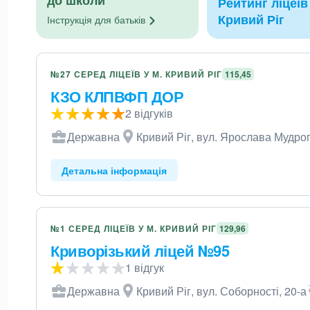
Рейтинг ліцеїв 
Кривий Ріг
Інструкція для
батьків
№27 СЕРЕД ЛІЦЕЇВ У М. КРИВИЙ РІГ
115,45
КЗО КЛПВФП ДОР
2 відгуків
Державна
Кривий Ріг, вул. Ярослава Мудрог
Детальна інформація
№1 СЕРЕД ЛІЦЕЇВ У М. КРИВИЙ РІГ
129,96
Криворізький ліцей №95
1 відгук
Державна
Кривий Ріг, вул. Соборності, 20-а