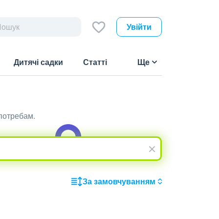
Увійти
Дитячі садки
Статті
Ще
 потребам.
За замовчуванням