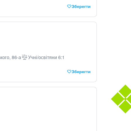
Зберегти
кого, 86-а
Учні/освітяни 6:1
Зберегти