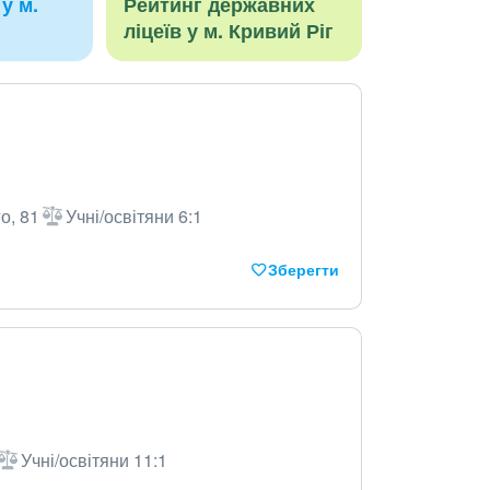
у м.
Рейтинг державних
ліцеїв у м. Кривий Ріг
о, 81
Учні/освітяни 6:1
Зберегти
Учні/освітяни 11:1