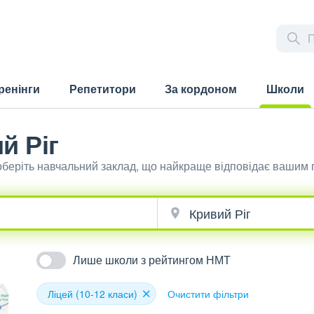
ренінги
Репетитори
За кордоном
Школи
(current)
й Ріг
й оберіть навчальний заклад, що найкраще відповідає вашим
Лише школи з рейтингом НМТ
Ліцей (10-12 класи)
Очистити фільтри