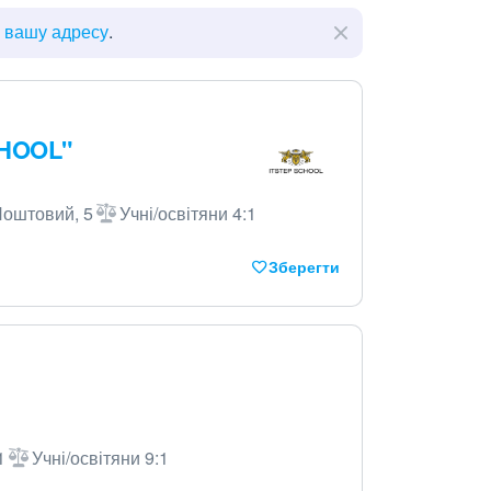
ь вашу адресу
.
CHOOL"
Поштовий, 5
Учні/освітяни 4:1
Зберегти
1
Учні/освітяни 9:1