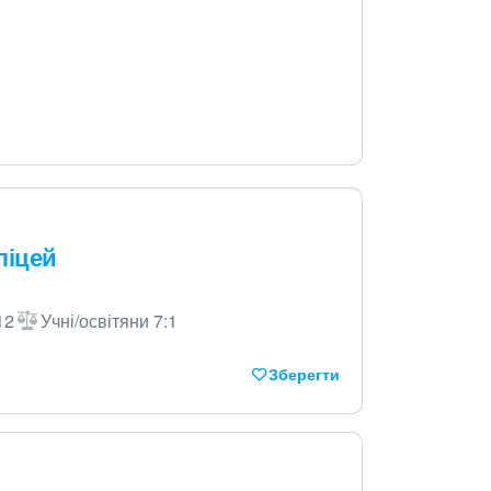
ліцей
12
Учні/освітяни 7:1
Зберегти