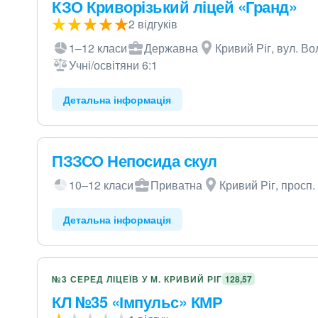
КЗО Криворізький ліцей «Гранд»
2 відгуків
1–12 класи
Державна
Кривий Ріг, вул. В
Учні/освітяни 6:1
Детальна інформація
ПЗЗСО Непосида скул
10–12 класи
Приватна
Кривий Ріг, просп.
Детальна інформація
№3 СЕРЕД ЛІЦЕЇВ У М. КРИВИЙ РІГ
128,57
КЛ №35 «Імпульс» КМР