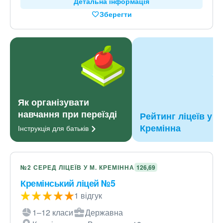
Детальна інформація
Зберегти
Як організувати
навчання при переїзді
Рейтинг ліцеїв у м
Кремінна
Інструкція для
батьків
№2 СЕРЕД ЛІЦЕЇВ У М. КРЕМІННА
126,69
Кремінський ліцей №5
1 відгук
1–12 класи
Державна