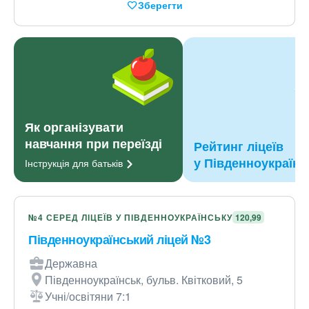
Зберегти
Як організувати
навчання при переїзді
Рейтинг ліцеїв
у Південноукраїнс
Інструкція для
батьків
№4 СЕРЕД ЛІЦЕЇВ У ПІВДЕННОУКРАЇНСЬКУ
120,99
Південноукраїнський ліцей №3
Державна
Південноукраїнськ, бульв. Квітковий, 5
Учні/освітяни 7:1