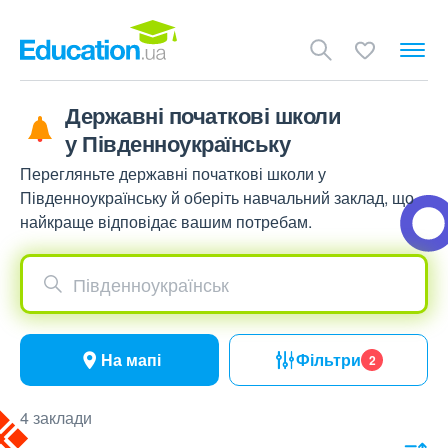
Державні початкові школи
у Південноукраїнську
Перегляньте державні початкові школи у
Південноукраїнську й оберіть навчальний заклад, що
найкраще відповідає вашим потребам.
Південноукраїнськ
На мапі
Фільтри
2
4 заклади