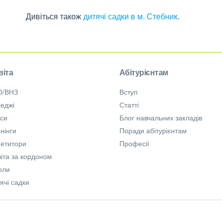
Дивіться також
дитячі садки в м. Стебник
.
віта
Абітурієнтам
О/ВНЗ
Вступ
еджі
Статті
рси
Блог навчальних закладів
нінги
Поради абітурієнтам
петитори
Професії
іта за кордоном
оли
ячі садки