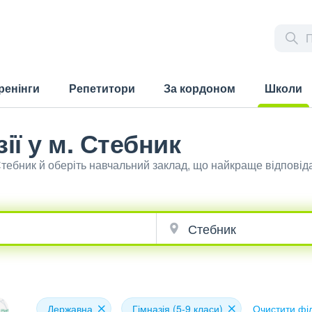
ренінги
Репетитори
За кордоном
Школи
(current)
ії у м. Стебник
 Стебник й оберіть навчальний заклад, що найкраще відпові
Державна
Гімназія (5-9 класи)
Очистити фі