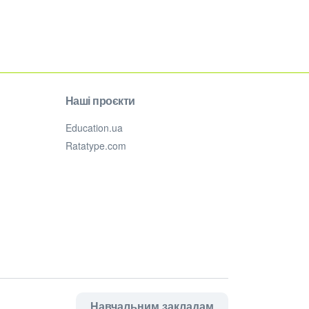
Наші проєкти
Education.ua
Ratatype.com
Навчальним закладам