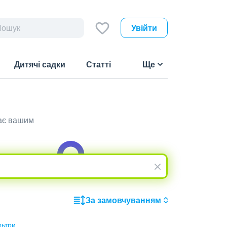
Увійти
Дитячі садки
Статті
Ще
дає вашим
За замовчуванням
льтри