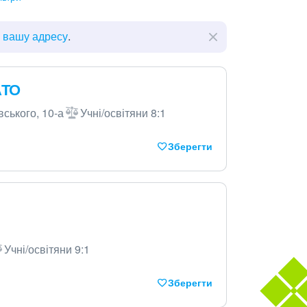
ь вашу адресу
.
АТО
вського, 10-а
Учні/освітяни 8:1
Зберегти
Учні/освітяни 9:1
Зберегти