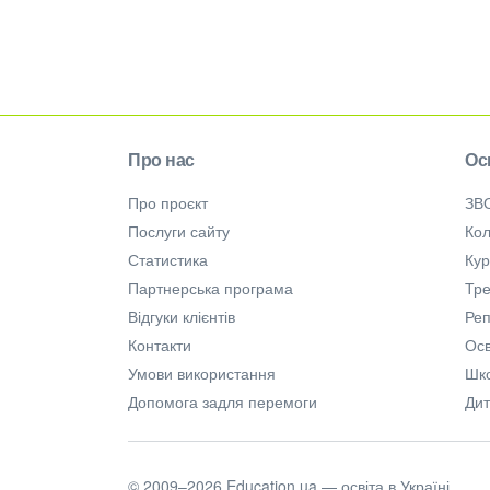
Про нас
Ос
Про проєкт
ЗВ
Послуги сайту
Кол
Статистика
Ку
Партнерська програма
Тре
Відгуки клієнтів
Ре
Контакти
Осв
Умови використання
Шк
Допомога задля перемоги
Дит
© 2009–2026 Education.ua — освіта в Україні.