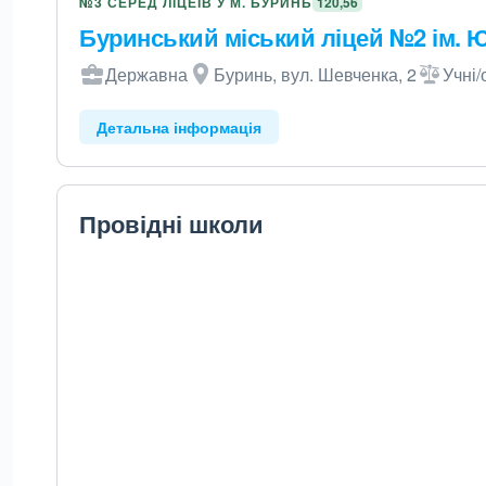
№3 СЕРЕД ЛІЦЕЇВ У М. БУРИНЬ
120,56
Буринський міський ліцей №2 ім. 
Державна
Буринь, вул. Шевченка, 2
Учні/
Детальна інформація
Провідні школи