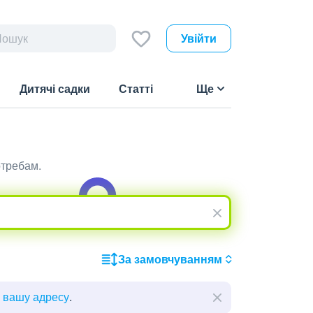
Увійти
Дитячі садки
Статті
Ще
отребам.
За замовчуванням
ь вашу адресу
.