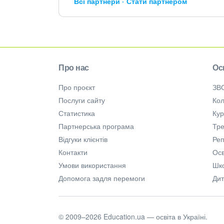
Всі партнери
Стати партнером
Про нас
Ос
Про проєкт
ЗВ
Послуги сайту
Кол
Статистика
Ку
Партнерська програма
Тре
Відгуки клієнтів
Ре
Контакти
Осв
Умови використання
Шк
Допомога задля перемоги
Дит
© 2009–2026 Education.ua — освіта в Україні.