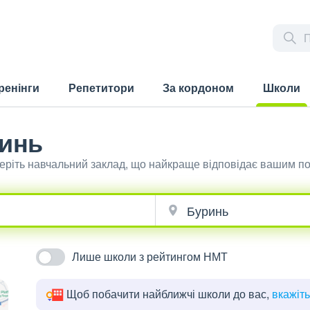
ренінги
Репетитори
За кордоном
Школи
(current)
ринь
беріть навчальний заклад, що найкраще відповідає вашим п
Лише школи з рейтингом НМТ
Щоб побачити найближчі школи до вас,
вкажіт