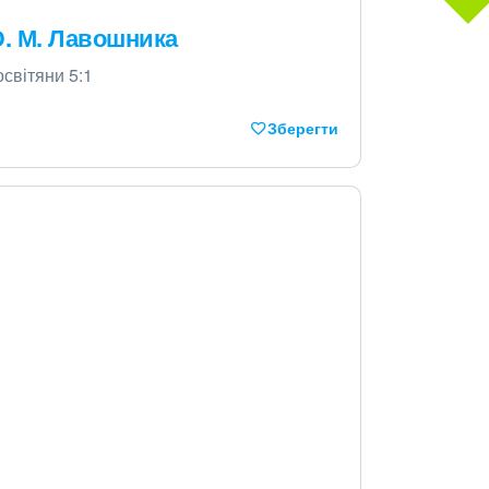
Ю. М. Лавошника
освітяни 5:1
Зберегти