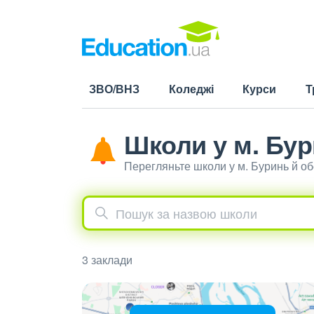
ЗВО/ВНЗ
Коледжі
Курси
Т
Школи у м. Бу
Перегляньте школи у м. Буринь й о
3 заклади