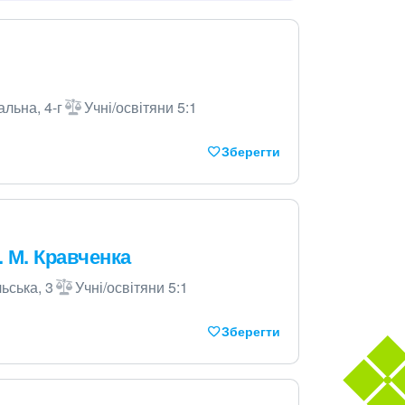
альна, 4-г
Учні/освітяни 5:1
Зберегти
. М. Кравченка
ьська, 3
Учні/освітяни 5:1
Зберегти