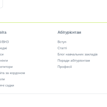
віта
Абітурієнтам
О/ВНЗ
Вступ
еджі
Статті
рси
Блог навчальних закладів
нінги
Поради абітурієнтам
петитори
Професії
іта за кордоном
оли
ячі садки